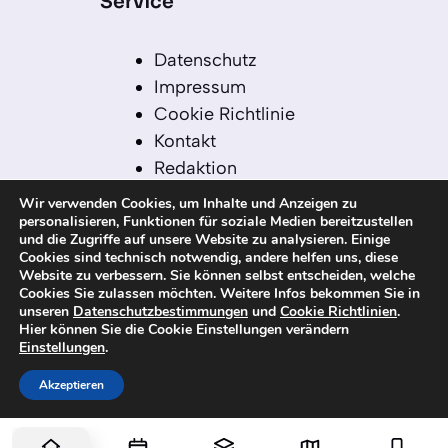
Service
Datenschutz
Impressum
Cookie Richtlinie
Kontakt
Redaktion
Redaktionelle Leitlinien
Wir verwenden Cookies, um Inhalte und Anzeigen zu
Sitemap
personalisieren, Funktionen für soziale Medien bereitzustellen
und die Zugriffe auf unsere Website zu analysieren. Einige
Einsatz von KI in der
Cookies sind technisch notwendig, andere helfen uns, diese
Redaktion
Website zu verbessern. Sie können selbst entscheiden, welche
Cookies Sie zulassen möchten. Weitere Infos bekommen Sie in
unseren
Datenschutzbestimmungen
und
Cookie Richtlinien
.
Hier können Sie die Cookie Einstellungen verändern
Einstellungen
.
© 2026 kanaren-nachrichten.com – Alle
Rechte vorbehalten
Akzeptieren