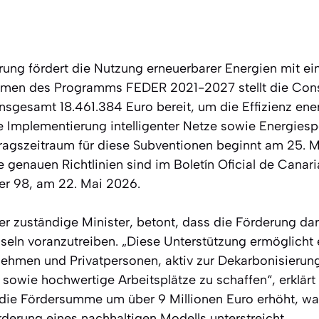
rung fördert die Nutzung erneuerbarer Energien mit e
hmen des Programms FEDER 2021-2027 stellt die Cons
insgesamt 18.461.384 Euro bereit, um die Effizienz en
e Implementierung intelligenter Netze sowie Energies
tragszeitraum für diese Subventionen beginnt am 25. 
e genauen Richtlinien sind im Boletín Oficial de Canar
er 98, am 22. Mai 2026.
r zuständige Minister, betont, dass die Förderung dara
seln voranzutreiben. „Diese Unterstützung ermöglicht 
ehmen und Privatpersonen, aktiv zur Dekarbonisierun
sowie hochwertige Arbeitsplätze zu schaffen“, erklärt
h die Fördersumme um über 9 Millionen Euro erhöht, 
rderung eines nachhaltigen Modells unterstreicht.