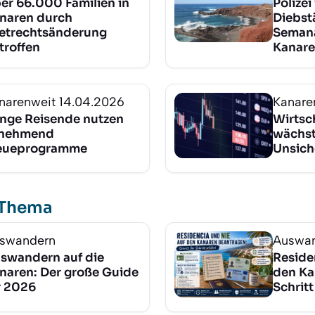
er 66.000 Familien in
Polizei
naren durch
Diebst
etrechtsänderung
Semana
troffen
Kanar
narenweit
14.04.2026
Kanare
nge Reisende nutzen
Wirtsc
nehmend
wächst
eueprogramme
Unsich
 Thema
swandern
Auswa
swandern auf die
Reside
naren: Der große Guide
den Ka
r 2026
Schritt