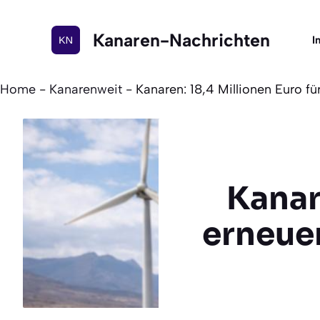
Zum
Inhalt
Kanaren-Nachrichten
I
springen
Home
-
Kanarenweit
-
Kanaren: 18,4 Millionen Euro f
Kanar
erneue