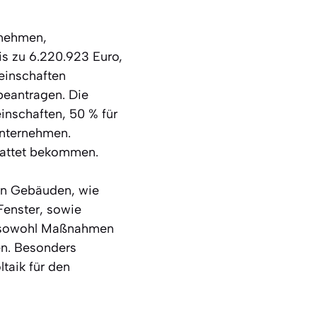
rnehmen,
s zu 6.220.923 Euro,
einschaften
beantragen. Die
inschaften, 50 % für
Unternehmen.
stattet bekommen.
in Gebäuden, wie
enster, sowie
ie sowohl Maßnahmen
en. Besonders
taik für den