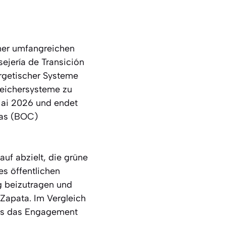
iner umfangreichen
ejería de Transición
ergetischer Systeme
peichersysteme zu
Mai 2026 und endet
ias (BOC)
uf abzielt, die grüne
es öffentlichen
g beizutragen und
 Zapata. Im Vergleich
was das Engagement