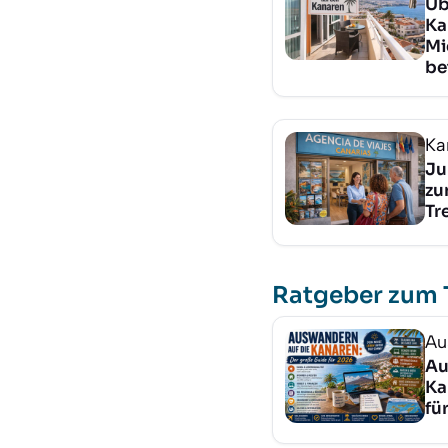
Üb
Ka
Mi
be
Ka
Ju
zu
Tr
Ratgeber zum
Au
Au
Ka
fü