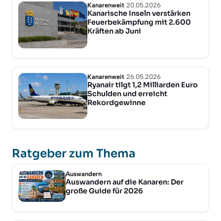
Kanarenweit
20.05.2026
Kanarische Inseln verstärken
Feuerbekämpfung mit 2.600
Kräften ab Juni
Kanarenweit
26.05.2026
Ryanair tilgt 1,2 Milliarden Euro
Schulden und erreicht
Rekordgewinne
Ratgeber zum Thema
Auswandern
Auswandern auf die Kanaren: Der
große Guide für 2026