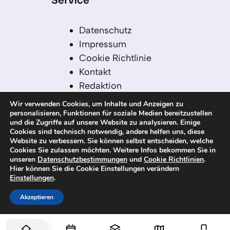
Service
Datenschutz
Impressum
Cookie Richtlinie
Kontakt
Redaktion
Redaktionelle Leitlinien
Wir verwenden Cookies, um Inhalte und Anzeigen zu
Sitemap
personalisieren, Funktionen für soziale Medien bereitzustellen
und die Zugriffe auf unsere Website zu analysieren. Einige
Einsatz von KI in der
Cookies sind technisch notwendig, andere helfen uns, diese
Redaktion
Website zu verbessern. Sie können selbst entscheiden, welche
Cookies Sie zulassen möchten. Weitere Infos bekommen Sie in
unseren
Datenschutzbestimmungen
und
Cookie Richtlinien
.
Hier können Sie die Cookie Einstellungen verändern
Einstellungen
.
© 2026 kanaren-nachrichten.com – Alle
Rechte vorbehalten
Akzeptieren