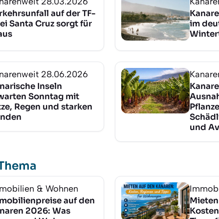
narenweit
28.03.2026
Kanare
rkehrsunfall auf der TF-
Kanare
bei Santa Cruz sorgt für
im deu
aus
Winter
narenweit
28.06.2026
Kanare
narische Inseln
Kanare
warten Sonntag mit
Ausnah
tze, Regen und starken
Pflanz
nden
Schädl
und A
 Thema
mobilien & Wohnen
Immobi
mobilienpreise auf den
Mieten
naren 2026: Was
Kosten