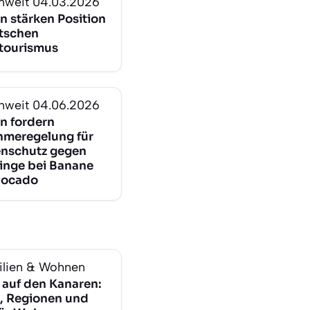
nweit
04.03.2026
n stärken Position
tschen
tourismus
nweit
04.06.2026
n fordern
meregelung für
enschutz gegen
inge bei Banane
vocado
lien & Wohnen
 auf den Kanaren:
, Regionen und