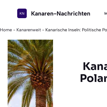
Zum
Inhalt
Kanaren-Nachrichten
I
springen
Home
-
Kanarenweit
-
Kanarische Inseln: Politische P
Kana
Polar