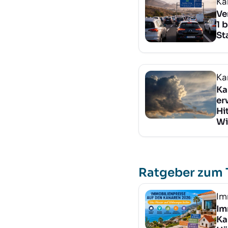
Ka
Ve
1 
St
Ka
Ka
er
Hi
Wi
Ratgeber zum
Im
Im
Ka