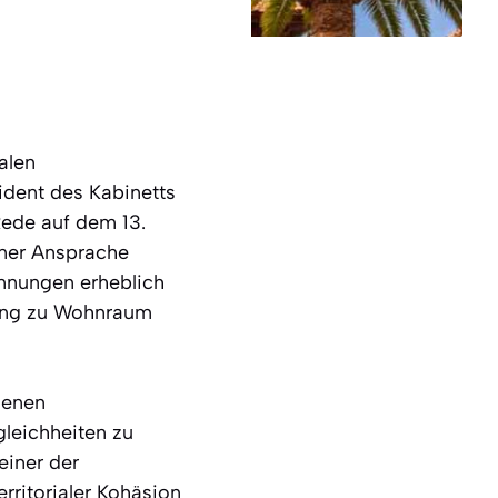
alen
ident des Kabinetts
ede auf dem 13.
iner Ansprache
annungen erheblich
ang zu Wohnraum
denen
gleichheiten zu
iner der
rritorialer Kohäsion