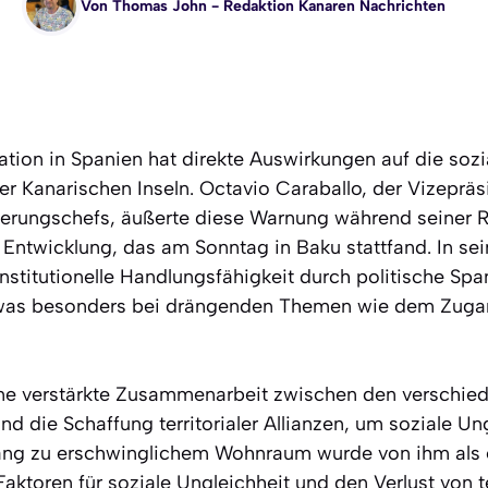
Von
Thomas John
- Redaktion Kanaren Nachrichten
sation in Spanien hat direkte Auswirkungen auf die sozi
r Kanarischen Inseln. Octavio Caraballo, der Vizepräs
erungschefs, äußerte diese Warnung während seiner R
 Entwicklung, das am Sonntag in Baku stattfand. In se
institutionelle Handlungsfähigkeit durch politische Sp
, was besonders bei drängenden Themen wie dem Zug
ine verstärkte Zusammenarbeit zwischen den verschie
 die Schaffung territorialer Allianzen, um soziale Un
ng zu erschwinglichem Wohnraum wurde von ihm als e
toren für soziale Ungleichheit und den Verlust von te