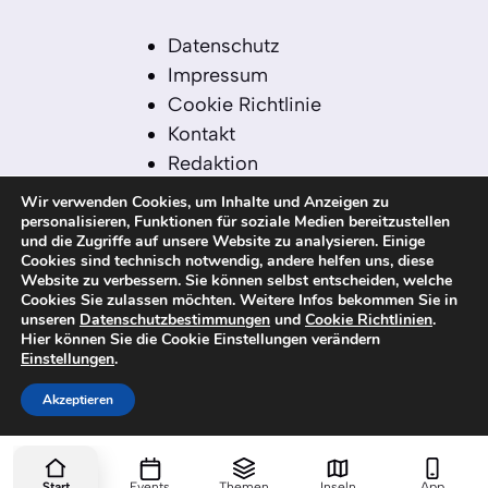
Datenschutz
Impressum
Cookie Richtlinie
Kontakt
Redaktion
Redaktionelle Leitlinien
Wir verwenden Cookies, um Inhalte und Anzeigen zu
Sitemap
personalisieren, Funktionen für soziale Medien bereitzustellen
und die Zugriffe auf unsere Website zu analysieren. Einige
Einsatz von KI in der
Cookies sind technisch notwendig, andere helfen uns, diese
Redaktion
Website zu verbessern. Sie können selbst entscheiden, welche
Cookies Sie zulassen möchten. Weitere Infos bekommen Sie in
unseren
Datenschutzbestimmungen
und
Cookie Richtlinien
.
Hier können Sie die Cookie Einstellungen verändern
Einstellungen
.
© 2026 kanaren-nachrichten.com – Alle
Rechte vorbehalten
Akzeptieren
Start
Events
Themen
Inseln
App