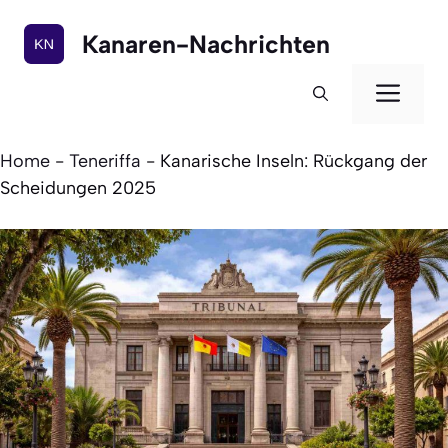
Zum
Inhalt
Kanaren-Nachrichten
springen
Men
Home
-
Teneriffa
-
Kanarische Inseln: Rückgang der
Scheidungen 2025