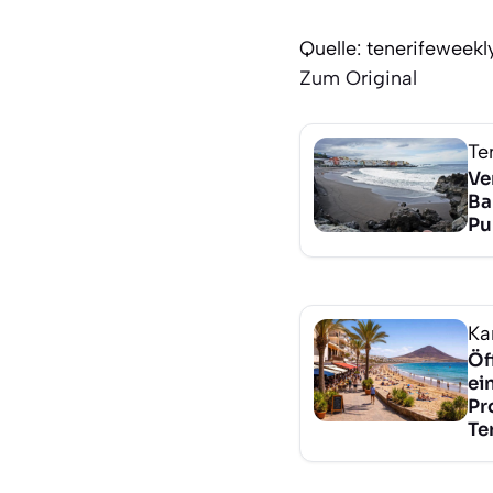
Quelle: tenerifeweek
Zum Original
Te
Ve
Ba
Pu
Ka
Öf
ei
Pr
Te