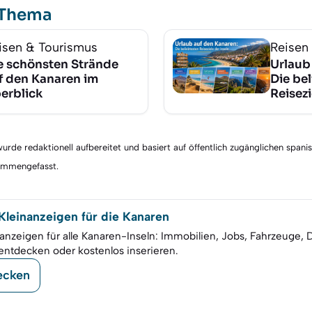
 Thema
isen & Tourismus
Reisen
e schönsten Strände
Urlaub
f den Kanaren im
Die be
erblick
Reisezi
rde redaktionell aufbereitet und basiert auf öffentlich zugänglichen spani
sammengefasst.
leinanzeigen für die Kanaren
anzeigen für alle Kanaren-Inseln: Immobilien, Jobs, Fahrzeuge, 
entdecken oder kostenlos inserieren.
ecken