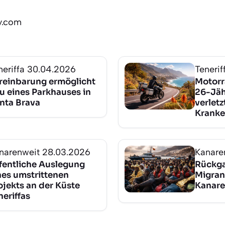
ly.com
neriffa
30.04.2026
Tenerif
reinbarung ermöglicht
Motorr
u eines Parkhauses in
26-Jäh
nta Brava
verletz
Kranke
narenweit
28.03.2026
Kanare
fentliche Auslegung
Rückga
nes umstrittenen
Migran
ojekts an der Küste
Kanare
neriffas