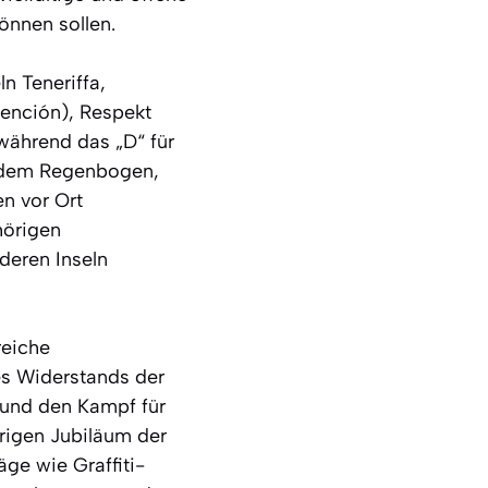
önnen sollen.
n Teneriffa,
tención), Respekt
ährend das „D“ für
it dem Regenbogen,
n vor Ort
hörigen
deren Inseln
reiche
es Widerstands der
 und den Kampf für
rigen Jubiläum der
äge wie Graffiti-