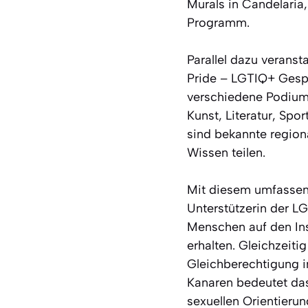
Murals in Candelaria
Programm.
Parallel dazu verans
Pride – LGTIQ+ Gespr
verschiedene Podiums
Kunst, Literatur, Spo
sind bekannte regiona
Wissen teilen.
Mit diesem umfassen
Unterstützerin der L
Menschen auf den Ins
erhalten. Gleichzeiti
Gleichberechtigung i
Kanaren bedeutet das
sexuellen Orientierun