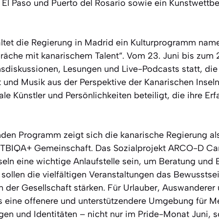
, El Paso und Puerto del Rosario sowie ein Kunstwett
taltet die Regierung in Madrid ein Kulturprogramm name
äche mit kanarischem Talent“. Vom 23. Juni bis zum 2.
diskussionen, Lesungen und Live-Podcasts statt, di
rt und Musik aus der Perspektive der Kanarischen Insel
le Künstler und Persönlichkeiten beteiligt, die ihre Er
den Programm zeigt sich die kanarische Regierung al
GTBIQA+ Gemeinschaft. Das Sozialprojekt ARCO-D Cana
eln eine wichtige Anlaufstelle sein, um Beratung und 
g sollen die vielfältigen Veranstaltungen das Bewussts
n der Gesellschaft stärken. Für Urlauber, Auswanderer
 eine offenere und unterstützendere Umgebung für Me
gen und Identitäten – nicht nur im Pride-Monat Juni, so