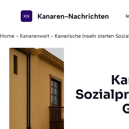
Zum
Inhalt
Kanaren-Nachrichten
I
springen
Home
-
Kanarenweit
-
Kanarische Inseln starten Soz
Ka
Sozialp