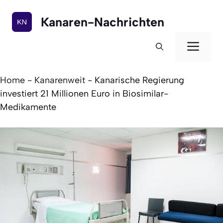
Zum
Inhalt
Kanaren-Nachrichten
springen
Men
Home
-
Kanarenweit
-
Kanarische Regierung
investiert 21 Millionen Euro in Biosimilar-
Medikamente