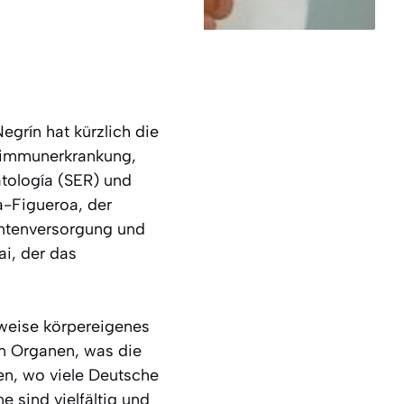
grín hat kürzlich die
toimmunerkrankung,
tología (SER) und
a-Figueroa, der
ientenversorgung und
i, der das
rweise körpereigenes
n Organen, was die
en, wo viele Deutsche
e sind vielfältig und