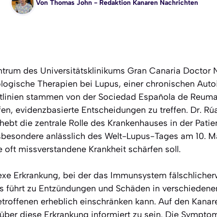
Von
Thomas John
- Redaktion Kanaren Nachrichten
rum des Universitätsklinikums Gran Canaria Doctor Ne
ologische Therapien bei Lupus, einer chronischen Au
eitlinien stammen von der Sociedad Española de Reuma
fen, evidenzbasierte Entscheidungen zu treffen. Dr. Rú
 hebt die zentrale Rolle des Krankenhauses in der Pat
sbesondere anlässlich des Welt-Lupus-Tages am 10. Ma
 oft missverstandene Krankheit schärfen soll.
exe Erkrankung, bei der das Immunsystem fälschliche
s führt zu Entzündungen und Schäden in verschiedene
etroffenen erheblich einschränken kann. Auf den Kanar
, über diese Erkrankung informiert zu sein. Die Symptom