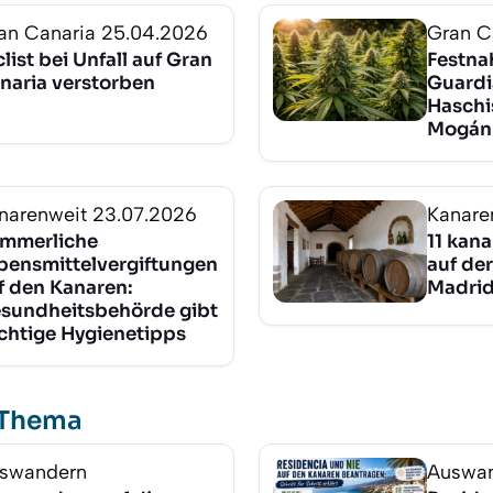
an Canaria
25.04.2026
Gran C
clist bei Unfall auf Gran
Festna
naria verstorben
Guardi
Haschi
Mogán
narenweit
23.07.2026
Kanare
mmerliche
11 kan
bensmittelvergiftungen
auf de
f den Kanaren:
Madrid
sundheitsbehörde gibt
chtige Hygienetipps
 Thema
swandern
Auswa