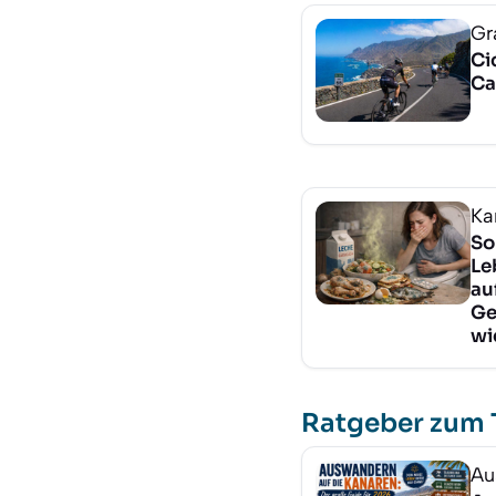
Gr
Ci
Ca
Ka
So
Le
au
Ge
wi
Ratgeber zum
Au