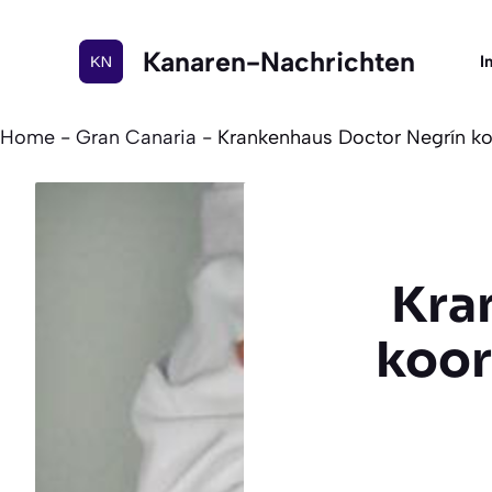
Zum
Inhalt
Kanaren-Nachrichten
I
springen
Home
-
Gran Canaria
-
Krankenhaus Doctor Negrín ko
Kra
koor