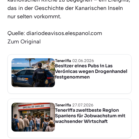
das in der Geschichte der Kanarischen Inseln
nur selten vorkommt.
Quelle: diariodeavisos.elespanol.com
Zum Original
Teneriffa
02.06.2026
Besitzer eines Pubs in Las
Verónicas wegen Drogenhandel
festgenommen
Teneriffa
27.07.2026
Teneriffa zweitbeste Region
Spaniens für Jobwachstum mit
wachsender Wirtschaft