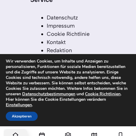
Datenschutz
Impressum
Cookie Richtlinie
Kontakt
Redaktion
Redaktionelle Leitlinien
Wir verwenden Cookies, um Inhalte und Anzeigen zu
Sitemap
personalisieren, Funktionen für soziale Medien bereitzustellen
und die Zugriffe auf unsere Website zu analysieren. Einige
Einsatz von KI in der
Cookies sind technisch notwendig, andere helfen uns, diese
Redaktion
Website zu verbessern. Sie können selbst entscheiden, welche
Cookies Sie zulassen möchten. Weitere Infos bekommen Sie in
unseren
Datenschutzbestimmungen
und
Cookie Richtlinien
.
Hier können Sie die Cookie Einstellungen verändern
Einstellungen
.
© 2026 kanaren-nachrichten.com – Alle
Rechte vorbehalten
Akzeptieren