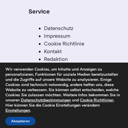
Service
Datenschutz
Impressum
Cookie Richtlinie
Kontakt
Redaktion
Redaktionelle Leitlinien
Wir verwenden Cookies, um Inhalte und Anzeigen zu
Sitemap
personalisieren, Funktionen für soziale Medien bereitzustellen
und die Zugriffe auf unsere Website zu analysieren. Einige
Einsatz von KI in der
Cookies sind technisch notwendig, andere helfen uns, diese
Redaktion
Website zu verbessern. Sie können selbst entscheiden, welche
Cookies Sie zulassen möchten. Weitere Infos bekommen Sie in
unseren
Datenschutzbestimmungen
und
Cookie Richtlinien
.
Hier können Sie die Cookie Einstellungen verändern
Einstellungen
.
© 2026 kanaren-nachrichten.com – Alle
Rechte vorbehalten
Akzeptieren