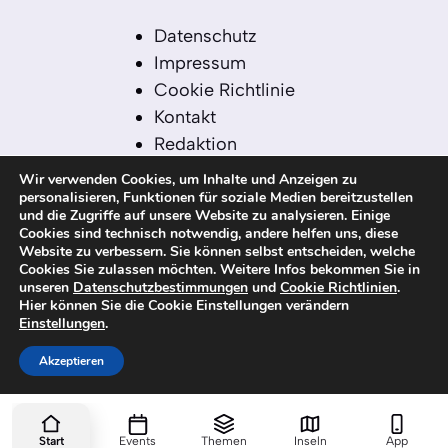
Datenschutz
Impressum
Cookie Richtlinie
Kontakt
Redaktion
Redaktionelle Leitlinien
Wir verwenden Cookies, um Inhalte und Anzeigen zu
Sitemap
personalisieren, Funktionen für soziale Medien bereitzustellen
und die Zugriffe auf unsere Website zu analysieren. Einige
Einsatz von KI in der
Cookies sind technisch notwendig, andere helfen uns, diese
Redaktion
Website zu verbessern. Sie können selbst entscheiden, welche
Cookies Sie zulassen möchten. Weitere Infos bekommen Sie in
unseren
Datenschutzbestimmungen
und
Cookie Richtlinien
.
Hier können Sie die Cookie Einstellungen verändern
Einstellungen
.
© 2026 kanaren-nachrichten.com – Alle
Rechte vorbehalten
Akzeptieren
Start
Events
Themen
Inseln
App