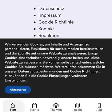
Datenschutz
Impressum
Cookie Richtlinie
Kontakt
Redaktion
Redaktionelle Leitlinien
Wir verwenden Cookies, um Inhalte und Anzeigen zu
Sitemap
personalisieren, Funktionen für soziale Medien bereitzustellen
und die Zugriffe auf unsere Website zu analysieren. Einige
Einsatz von KI in der
Cookies sind technisch notwendig, andere helfen uns, diese
Redaktion
Website zu verbessern. Sie können selbst entscheiden, welche
Cookies Sie zulassen möchten. Weitere Infos bekommen Sie in
unseren
Datenschutzbestimmungen
und
Cookie Richtlinien
.
Hier können Sie die Cookie Einstellungen verändern
Einstellungen
.
© 2026 kanaren-nachrichten.com – Alle
Rechte vorbehalten
Akzeptieren
Start
Events
Themen
Inseln
App