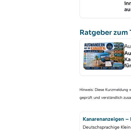
in
au
Ratgeber zum
Au
Au
Ka
fü
Hinweis: Diese Kurzmeldung wu
geprüft und verständlich zu
Kanarenanzeigen – K
Deutschsprachige Klein