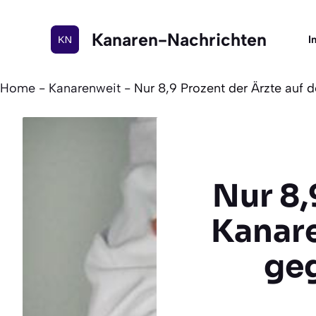
Zum
Inhalt
Kanaren-Nachrichten
I
springen
Home
-
Kanarenweit
-
Nur 8,9 Prozent der Ärzte auf 
Nur 8,
Kanare
ge