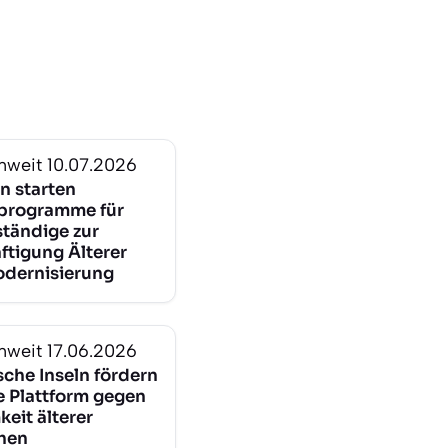
nweit
10.07.2026
n starten
programme für
ständige zur
ftigung Älterer
dernisierung
nweit
17.06.2026
sche Inseln fördern
le Plattform gegen
eit älterer
hen