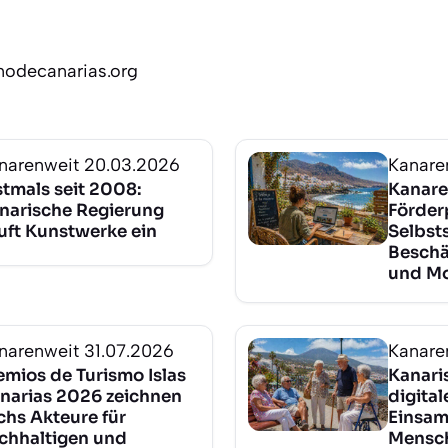
nodecanarias.org
narenweit
20.03.2026
Kanare
stmals seit 2008:
Kanare
narische Regierung
Förder
uft Kunstwerke ein
Selbst
Beschä
und Mo
narenweit
31.07.2026
Kanare
emios de Turismo Islas
Kanari
narias 2026 zeichnen
digita
chs Akteure für
Einsamk
chhaltigen und
Mensc