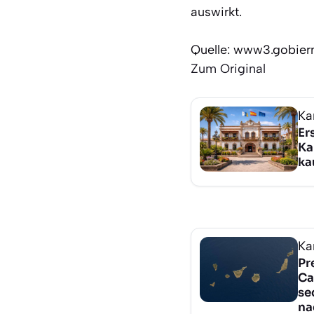
auswirkt.
Quelle: www3.gobier
Zum Original
Ka
Er
Ka
ka
Ka
Pr
Ca
se
na