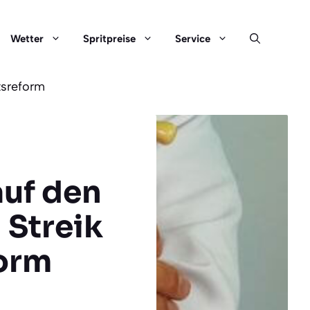
Wetter
Spritpreise
Service
tsreform
auf den
 Streik
orm