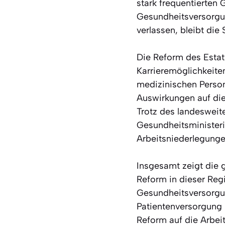
stark frequentierten 
Gesundheitsversorgun
verlassen, bleibt die S
Die Reform des Estat
Karrieremöglichkeite
medizinischen Person
Auswirkungen auf di
Trotz des landesweit
Gesundheitsministeri
Arbeitsniederlegung
Insgesamt zeigt die 
Reform in dieser Regi
Gesundheitsversorgung
Patientenversorgung n
Reform auf die Arbei