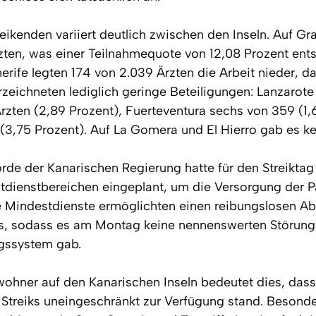
reikenden variiert deutlich zwischen den Inseln. Auf Gr
zten, was einer Teilnahmequote von 12,08 Prozent entsp
rife legten 174 von 2.039 Ärzten die Arbeit nieder, da
rzeichneten lediglich geringe Beteiligungen: Lanzarot
rzten (2,89 Prozent), Fuerteventura sechs von 359 (1,
(3,75 Prozent). Auf La Gomera und El Hierro gab es kei
de der Kanarischen Regierung hatte für den Streiktag 
dienstbereichen eingeplant, um die Versorgung der P
se Mindestdienste ermöglichten einen reibungslosen Ab
s, sodass es am Montag keine nennenswerten Störun
gssystem gab.
wohner auf den Kanarischen Inseln bedeutet dies, das
 Streiks uneingeschränkt zur Verfügung stand. Besonder