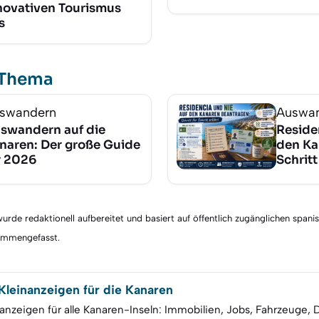
novativen Tourismus
s
 Thema
swandern
Auswa
swandern auf die
Reside
naren: Der große Guide
den Ka
r 2026
Schritt
rde redaktionell aufbereitet und basiert auf öffentlich zugänglichen spani
sammengefasst.
leinanzeigen für die Kanaren
anzeigen für alle Kanaren-Inseln: Immobilien, Jobs, Fahrzeuge, 