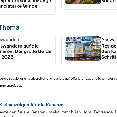
mperaturschwankunge
Schutz
und starke Winde
 Thema
swandern
Auswa
swandern auf die
Reside
naren: Der große Guide
den Ka
r 2026
Schritt
rde redaktionell aufbereitet und basiert auf öffentlich zugänglichen spani
sammengefasst.
leinanzeigen für die Kanaren
anzeigen für alle Kanaren-Inseln: Immobilien, Jobs, Fahrzeuge, 