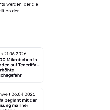
ts werden, der die
dition der
fa
21.06.2026
00 Mikrobeben in
den auf Teneriffa –
erhöhte
chsgefahr
nweit
26.04.2026
fa beginnt mit der
sung mariner