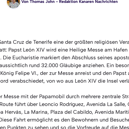
Von
Thomas John
- Redaktion Kanaren Nachrichten
 Santa Cruz de Tenerife eine der größten religiösen Ve
tatt: Papst León XIV wird eine Heilige Messe am Hafen
n. Die Eucharistie markiert den Abschluss seines apos
aussichtlich rund 32.000 Gläubige anziehen. Ein beson
König Felipe VI., der zur Messe anreist und den Paps
ord verabschiedet, von wo aus León XIV die Insel verlä
er Messe mit der Papamobil durch mehrere zentrale St
 Route führt über Leoncio Rodríguez, Avenida La Salle
alba Hervás, La Marina, Plaza del Cabildo, Avenida Mar
Diese Fahrt ermöglicht es den Bewohnern und Besuche
en Punkten zu sehen und so die Vorfreude auf die Mes