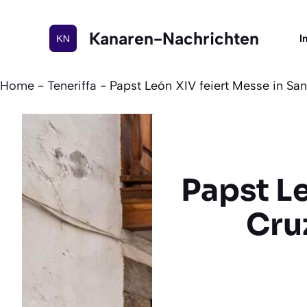
Zum
Inhalt
Kanaren-Nachrichten
I
springen
Home
-
Teneriffa
-
Papst León XIV feiert Messe in Sa
Papst Le
Cru