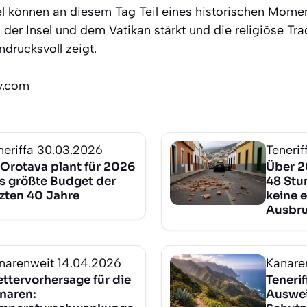
l können an diesem Tag Teil eines historischen Momen
er Insel und dem Vatikan stärkt und die religiöse Tra
ndrucksvoll zeigt.
ly.com
neriffa
30.03.2026
Tenerif
 Orotava plant für 2026
Über 2
s größte Budget der
48 Stun
tzten 40 Jahre
keine 
Ausbru
narenweit
14.04.2026
Kanare
ttervorhersage für die
Tenerif
naren:
Auswei