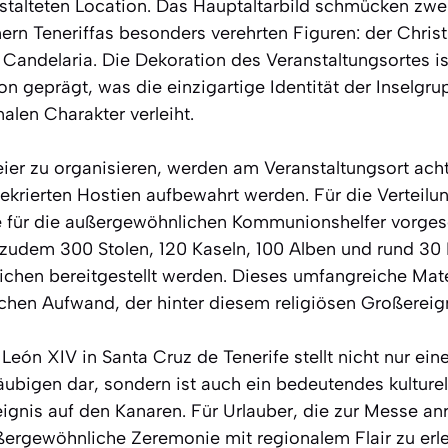
stalteten Location. Das Hauptaltarbild schmücken zw
rn Teneriffas besonders verehrten Figuren: der Chris
 Candelaria. Die Dekoration des Veranstaltungsortes i
n geprägt, was die einzigartige Identität der Inselgru
nalen Charakter verleiht.
r zu organisieren, werden am Veranstaltungsort acht 
ekrierten Hostien aufbewahrt werden. Für die Vertei
 für die außergewöhnlichen Kommunionshelfer vorgese
zudem 300 Stolen, 120 Kaseln, 100 Alben und rund 30 M
ichen bereitgestellt werden. Dieses umfangreiche Mate
chen Aufwand, der hinter diesem religiösen Großereign
eón XIV in Santa Cruz de Tenerife stellt nicht nur eine
äubigen dar, sondern ist auch ein bedeutendes kulturel
eignis auf den Kanaren. Für Urlauber, die zur Messe anr
ßergewöhnliche Zeremonie mit regionalem Flair zu er