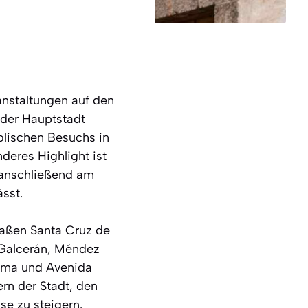
ranstaltungen auf den
 der Hauptstadt
tolischen Besuchs in
deres Highlight ist
t anschließend am
sst.
raßen Santa Cruz de
, Galcerán, Méndez
ítima und Avenida
rn der Stadt, den
se zu steigern.