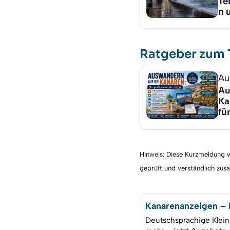
Te
n 
Ratgeber zum
Au
Au
Ka
fü
Hinweis: Diese Kurzmeldung wu
geprüft und verständlich zu
Kanarenanzeigen – K
Deutschsprachige Klein