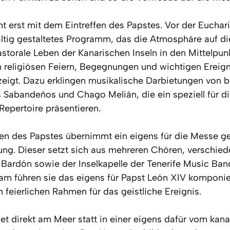
ht erst mit dem Eintreffen des Papstes. Vor der Euchari
ältig gestaltetes Programm, das die Atmosphäre auf d
torale Leben der Kanarischen Inseln in den Mittelpunkt
n religiösen Feiern, Begegnungen und wichtigen Ereig
igt. Dazu erklingen musikalische Darbietungen von b
Sabandeños und Chago Melián, die ein speziell für d
epertoire präsentieren.
fen des Papstes übernimmt ein eigens für die Messe g
ung. Dieser setzt sich aus mehreren Chören, verschie
 Bardón sowie der Inselkapelle der Tenerife Music Ban
 führen sie das eigens für Papst León XIV komponi
 feierlichen Rahmen für das geistliche Ereignis.
et direkt am Meer statt in einer eigens dafür vom kan