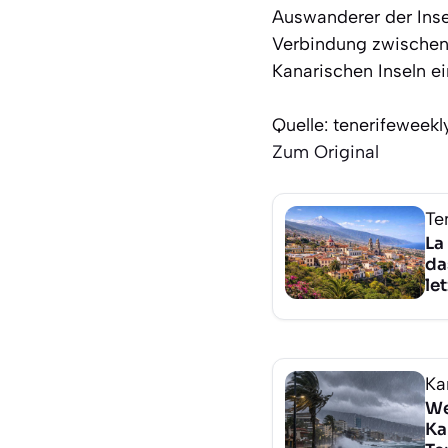
Auswanderer der Inse
Verbindung zwischen d
Kanarischen Inseln ei
Quelle: tenerifeweek
Zum Original
Te
La
da
le
Ka
We
Ka