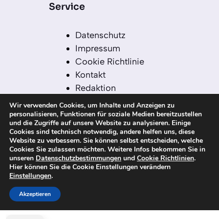
Service
Datenschutz
Impressum
Cookie Richtlinie
Kontakt
Redaktion
Redaktionelle Leitlinien
Wir verwenden Cookies, um Inhalte und Anzeigen zu
Sitemap
personalisieren, Funktionen für soziale Medien bereitzustellen
und die Zugriffe auf unsere Website zu analysieren. Einige
Einsatz von KI in der
Cookies sind technisch notwendig, andere helfen uns, diese
Redaktion
Website zu verbessern. Sie können selbst entscheiden, welche
Cookies Sie zulassen möchten. Weitere Infos bekommen Sie in
unseren
Datenschutzbestimmungen
und
Cookie Richtlinien
.
Hier können Sie die Cookie Einstellungen verändern
Einstellungen
.
© 2026 kanaren-nachrichten.com – Alle
Rechte vorbehalten
Akzeptieren