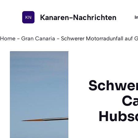
Zum
Inhalt
Kanaren-Nachrichten
I
springen
Home
-
Gran Canaria
-
Schwerer Motorradunfall auf 
Schwer
Ca
Hubsc