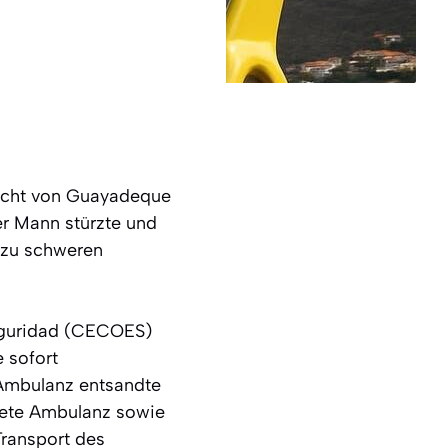
lucht von Guayadeque
er Mann stürzte und
e zu schweren
eguridad (CECOES)
e sofort
 Ambulanz entsandte
tete Ambulanz sowie
ransport des