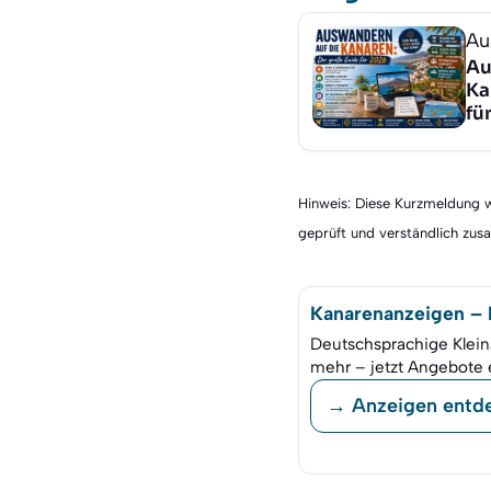
Au
Au
Ka
fü
Hinweis: Diese Kurzmeldung wu
geprüft und verständlich zu
Kanarenanzeigen – K
Deutschsprachige Klein
mehr – jetzt Angebote 
→ Anzeigen entd