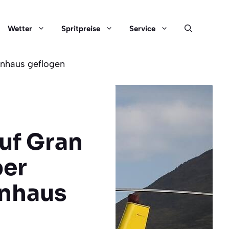
Wetter
Spritpreise
Service
enhaus geflogen
uf Gran
per
enhaus