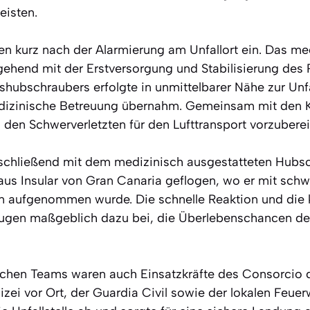
eisten.
fen kurz nach der Alarmierung am Unfallort ein. Das me
end mit der Erstversorgung und Stabilisierung des P
hubschraubers erfolgte in unmittelbarer Nähe zur Unfa
dizinische Betreuung übernahm. Gemeinsam mit den K
den Schwerverletzten für den Lufttransport vorzuberei
schließend mit dem medizinisch ausgestatteten Hubsc
aus Insular von Gran Canaria geflogen, wo er mit sch
 aufgenommen wurde. Die schnelle Reaktion und die k
ugen maßgeblich dazu bei, die Überlebenschancen des
chen Teams waren auch Einsatzkräfte des Consorcio
izei vor Ort, der Guardia Civil sowie der lokalen Feuerw