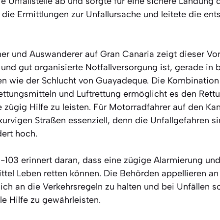
ie Unfallstelle ab und sorgte für eine sichere Landung
 die Ermittlungen zur Unfallursache und leitete die en
er und Auswanderer auf Gran Canaria zeigt dieser Vor
 und gut organisierte Notfallversorgung ist, gerade in
n wie der Schlucht von Guayadeque. Die Kombination
ungsmitteln und Luftrettung ermöglicht es den Rettu
ügig Hilfe zu leisten. Für Motorradfahrer auf den Kan
kurvigen Straßen essenziell, denn die Unfallgefahren si
dert hoch.
C-103 erinnert daran, dass eine zügige Alarmierung und
tel Leben retten können. Die Behörden appellieren an 
ich an die Verkehrsregeln zu halten und bei Unfällen so
e Hilfe zu gewährleisten.