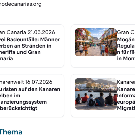
nodecanarias.org
an Canaria
21.05.2026
Gran C
ei Badeunfälle: Männer
Mogán
erben an Stränden in
Regula
neriffa und Gran
n für 
naria
in Mon
narenweit
16.07.2026
Kanare
uristen auf den Kanaren
Kanare
eiben im
Inform
nanzierungssystem
europä
berücksichtigt
Migrat
 Thema