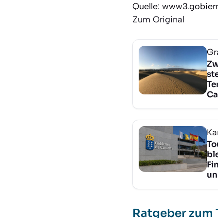
Quelle: www3.gobier
Zum Original
Gr
Zw
st
Te
Ca
Ka
To
bl
Fi
un
Ratgeber zum