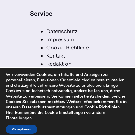
Service
Datenschutz
Impressum
Cookie Richtlinie
Kontakt
Redaktion
Redaktionelle Leitlinien
Wir verwenden Cookies, um Inhalte und Anzeigen zu
Sitemap
personalisieren, Funktionen für soziale Medien bereitzustellen
und die Zugriffe auf unsere Website zu analysieren. Einige
Einsatz von KI in der
Cookies sind technisch notwendig, andere helfen uns, diese
Redaktion
Website zu verbessern. Sie können selbst entscheiden, welche
Cookies Sie zulassen möchten. Weitere Infos bekommen Sie in
unseren
Datenschutzbestimmungen
und
Cookie Richtlinien
.
Hier können Sie die Cookie Einstellungen verändern
Einstellungen
.
© 2026 kanaren-nachrichten.com – Alle
Rechte vorbehalten
Akzeptieren