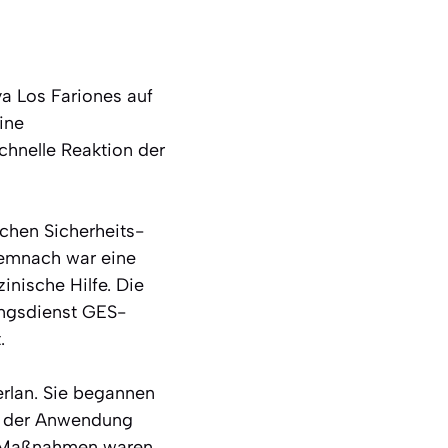
a Los Fariones auf
ine
chnelle Reaktion der
schen Sicherheits-
Demnach war eine
nische Hilfe. Die
ungsdienst GES-
.
erlan. Sie begannen
h der Anwendung
en Maßnahmen waren