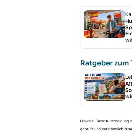
Ka
Hu
Sp
Ei
wä
Ratgeber zum
Le
Al
So
wi
Hinweis: Diese Kurzmeldung wu
geprüft und verständlich zu