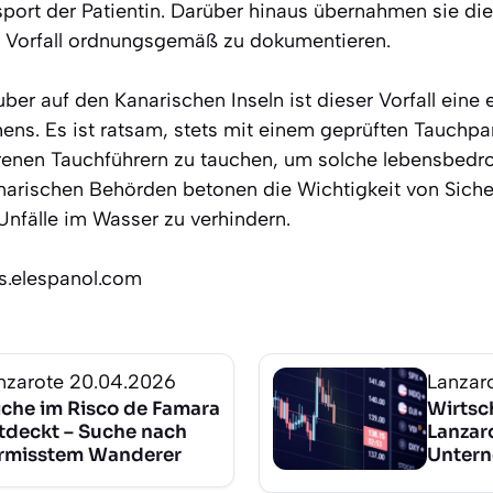
port der Patientin. Darüber hinaus übernahmen sie die
n Vorfall ordnungsgemäß zu dokumentieren.
ber auf den Kanarischen Inseln ist dieser Vorfall eine 
ens. Es ist ratsam, stets mit einem geprüften Tauchpa
renen Tauchführern zu tauchen, um solche lebensbedro
anarischen Behörden betonen die Wichtigkeit von Sic
nfälle im Wasser zu verhindern.
os.elespanol.com
nzarote
20.04.2026
Lanzar
iche im Risco de Famara
Wirtsc
tdeckt – Suche nach
Lanzar
rmisstem Wanderer
Untern