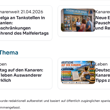
narenweit
21.04.2026
Kanare
elga an Tankstellen in
Neue E
anien:
Pauscha
nschränkungen
und Re
hrend des Maifeiertags
 Thema
ben
Leben
ltag auf den Kanaren:
Deutsc
 leben Auswanderer
Kanare
rklich
Tipps 
rde redaktionell aufbereitet und basiert auf öffentlich zugänglichen spani
sammengefasst.