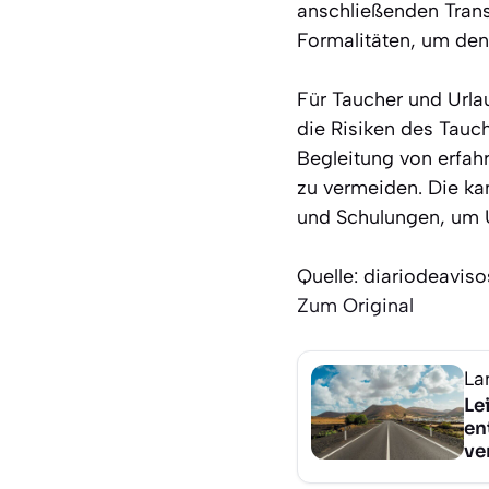
anschließenden Trans
Formalitäten, um de
Für Taucher und Urlau
die Risiken des Tauch
Begleitung von erfah
zu vermeiden. Die k
und Schulungen, um U
Quelle: diariodeavis
Zum Original
La
Le
en
ve