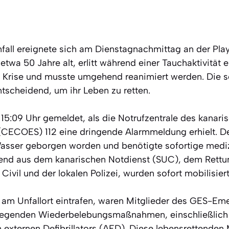
fall ereignete sich am Dienstagnachmittag an der Play
etwa 50 Jahre alt, erlitt während einer Tauchaktivität e
e Krise und musste umgehend reanimiert werden. Die s
ntscheidend, um ihr Leben zu retten.
15:09 Uhr gemeldet, als die Notrufzentrale des kanari
 (CECOES) 112 eine dringende Alarmmeldung erhielt. 
sser geborgen worden und benötigte sofortige medizi
ehend aus dem kanarischen Notdienst (SUC), dem Rett
Civil und der lokalen Polizei, wurden sofort mobilisiert
e am Unfallort eintrafen, waren Mitglieder des GES-Em
dlegenden Wiederbelebungsmaßnahmen, einschließlic
n externen Defibrillators (AED). Diese lebensrettend