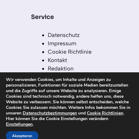
Service
Datenschutz
Impressum
Cookie Richtlinie
Kontakt
Redaktion
Redaktionelle Leitlinien
Wir verwenden Cookies, um Inhalte und Anzeigen zu
Sitemap
personalisieren, Funktionen für soziale Medien bereitzustellen
und die Zugriffe auf unsere Website zu analysieren. Einige
Einsatz von KI in der
Cookies sind technisch notwendig, andere helfen uns, diese
Redaktion
Website zu verbessern. Sie können selbst entscheiden, welche
Cookies Sie zulassen möchten. Weitere Infos bekommen Sie in
unseren
Datenschutzbestimmungen
und
Cookie Richtlinien
.
Hier können Sie die Cookie Einstellungen verändern
Einstellungen
.
© 2026 kanaren-nachrichten.com – Alle
Rechte vorbehalten
Akzeptieren