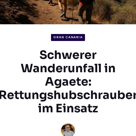
GRAN CANARIA
Schwerer
Wanderunfall in
Agaete:
Rettungshubschraube
im Einsatz