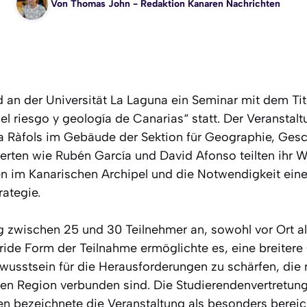
Von
Thomas John
- Redaktion Kanaren Nachrichten
 an der Universität La Laguna ein Seminar mit dem Tite
el riesgo y geología de Canarias“ statt. Der Veranstal
ra Ràfols im Gebäude der Sektion für Geographie, Ges
erten wie Rubén García und David Afonso teilten ihr W
n im Kanarischen Archipel und die Notwendigkeit eine
ategie.
g zwischen 25 und 30 Teilnehmer an, sowohl vor Ort al
ide Form der Teilnahme ermöglichte es, eine breitere 
wusstsein für die Herausforderungen zu schärfen, die
ven Region verbunden sind. Die Studierendenvertretung 
n bezeichnete die Veranstaltung als besonders bereic