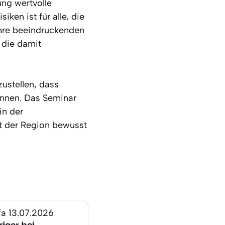
ung wertvolle
ken ist für alle, die
ihre beeindruckenden
 die damit
zustellen, dass
önnen. Das Seminar
in der
tät der Region bewusst
fa
13.07.2026