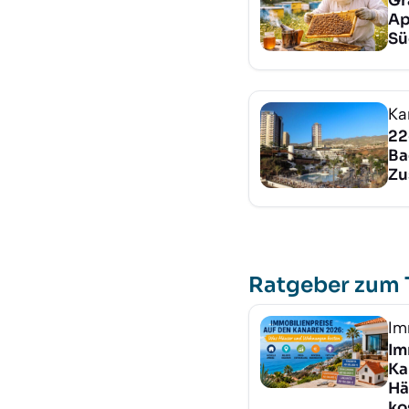
Gr
Ap
Sü
Ka
22
Ba
Zu
Ratgeber zum
Im
Im
Ka
Hä
ko