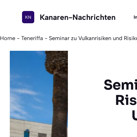
Zum
Inhalt
Kanaren-Nachrichten
I
springen
Home
-
Teneriffa
-
Seminar zu Vulkanrisiken und Risi
Semi
Ri