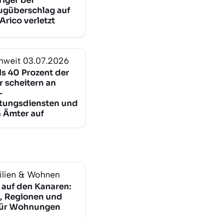
riger bei
ugüberschlag auf
 Arico verletzt
nweit
03.07.2026
ls 40 Prozent der
r scheitern an
-
tungsdiensten und
 Ämter auf
lien & Wohnen
 auf den Kanaren:
, Regionen und
für Wohnungen