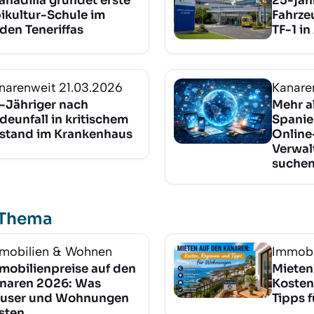
anadilla gründet erste
25-jäh
ikultur-Schule im
Fahrze
den Teneriffas
TF-1 in
narenweit
21.03.2026
Kanare
-Jähriger nach
Mehr a
deunfall in kritischem
Spanie
stand im Krankenhaus
Online
Verwal
suchen
 Thema
mobilien & Wohnen
Immobi
mobilienpreise auf den
Mieten
naren 2026: Was
Kosten
user und Wohnungen
Tipps 
sten