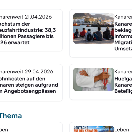
narenweit
21.04.2026
Kanare
chstum der
Kanare
euzfahrtindustrie: 38,3
beklag
llionen Passagiere bis
Inform
26 erwartet
Migrat
Umset
narenweit
29.04.2026
Kanare
hnkosten auf den
Huelga
naren steigen aufgrund
Kanare
n Angebotsengpässen
Beteil
 Thema
ben
Leben