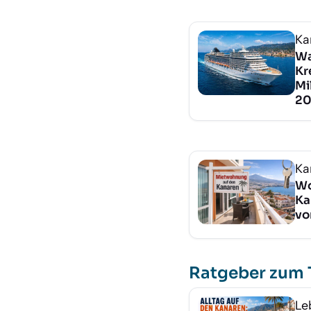
Ka
Wa
Kr
Mi
20
Ka
Wo
Ka
vo
Ratgeber zum
Le