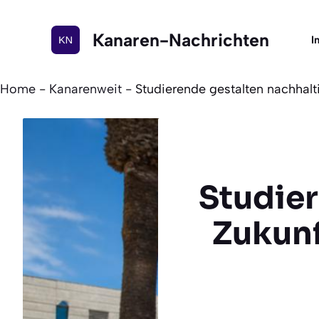
Zum
Inhalt
Kanaren-Nachrichten
I
springen
Home
-
Kanarenweit
-
Studierende gestalten nachhal
Studier
Zukunf