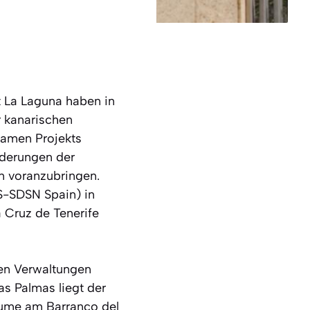
t La Laguna haben in
r kanarischen
samen Projekts
rderungen der
 voranzubringen.
DS-SDSN Spain) in
 Cruz de Tenerife
len Verwaltungen
as Palmas liegt der
äume am Barranco del