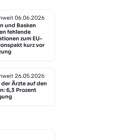
nweit
06.06.2026
n und Basken
en fehlende
ationen zum EU-
ionspakt kurz vor
zung
nweit
26.05.2026
 der Ärzte auf den
n: 6,3 Prozent
igung