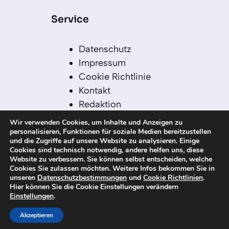
Service
Datenschutz
Impressum
Cookie Richtlinie
Kontakt
Redaktion
Redaktionelle Leitlinien
Wir verwenden Cookies, um Inhalte und Anzeigen zu
Sitemap
personalisieren, Funktionen für soziale Medien bereitzustellen
und die Zugriffe auf unsere Website zu analysieren. Einige
Einsatz von KI in der
Cookies sind technisch notwendig, andere helfen uns, diese
Redaktion
Website zu verbessern. Sie können selbst entscheiden, welche
Cookies Sie zulassen möchten. Weitere Infos bekommen Sie in
unseren
Datenschutzbestimmungen
und
Cookie Richtlinien
.
Hier können Sie die Cookie Einstellungen verändern
Einstellungen
.
© 2026 kanaren-nachrichten.com – Alle
Rechte vorbehalten
Akzeptieren