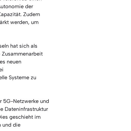
 Autonomie der
Kapazität. Zudem
tärkt werden, um
eln hat sich als
die Zusammenarbeit
nes neuen
ei
elle Systeme zu
der 5G-Netzwerke und
e Dateninfrastruktur
Dies geschieht im
n und die