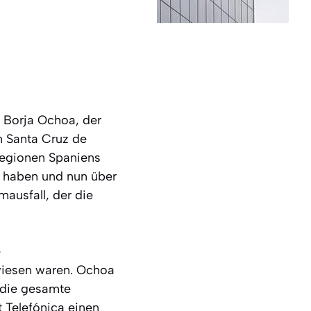
b Borja Ochoa, der
n Santa Cruz de
Regionen Spaniens
t haben und nun über
ausfall, der die
e
ewiesen waren. Ochoa
r die gesamte
 Telefónica einen