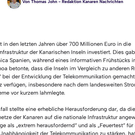
Von
Thomas John
- Redaktion Kanaren Nachrichten
 in den letzten Jahren über 700 Millionen Euro in die
rastruktur der Kanarischen Inseln investiert. Dies ga
nica Spanien, während eines informativen Frühstücks i
hoa betonte, dass die Inseln im Vergleich zu anderen 
e“ bei der Entwicklung der Telekommunikation gemach
nz verfügen, insbesondere nach dem landesweiten Strom
me vor kurzem lahmlegte.
all stellte eine erhebliche Herausforderung dar, da di
tze der Kanaren auf die nationale Infrastruktur ang
ge als „extrem herausfordernd“ und als „Feuertest“ fü
e Unabhängigkeit der Telekommunikation zu stärken, hat