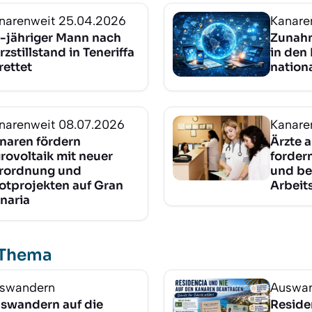
narenweit
25.04.2026
Kanare
-jähriger Mann nach
Zunahm
rzstillstand in Teneriffa
in den 
rettet
nation
narenweit
08.07.2026
Kanare
naren fördern
Ärzte 
rovoltaik mit neuer
forder
rordnung und
und be
lotprojekten auf Gran
Arbeit
naria
 Thema
swandern
Auswa
swandern auf die
Reside