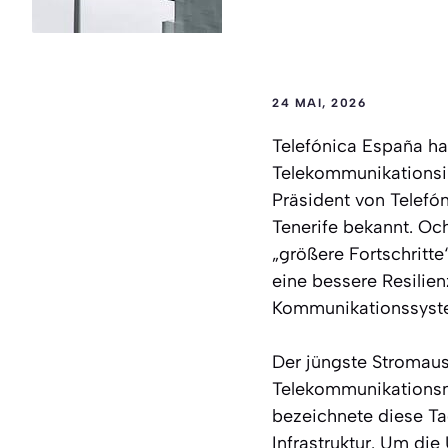
24 MAI, 2026
Telefónica España hat
Telekommunikationsinf
Präsident von Telefó
Tenerife bekannt. Oc
„größere Fortschritt
eine bessere Resilie
Kommunikationssyste
Der jüngste Stromausf
Telekommunikationsne
bezeichnete diese Ta
Infrastruktur. Um di