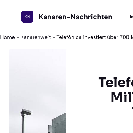
Zum
Inhalt
Kanaren-Nachrichten
I
springen
Home
-
Kanarenweit
-
Telefónica investiert über 700
Telef
Mil