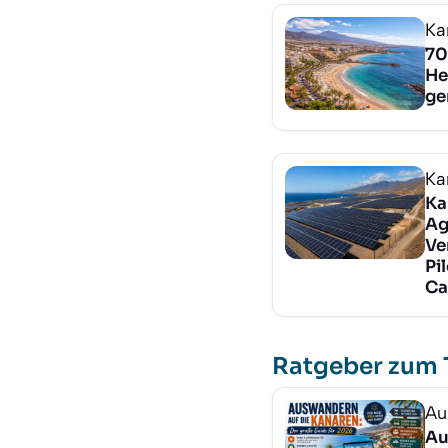
Ka
70
He
ge
Ka
Ka
Ag
Ve
Pi
Ca
Ratgeber zum
Au
Au