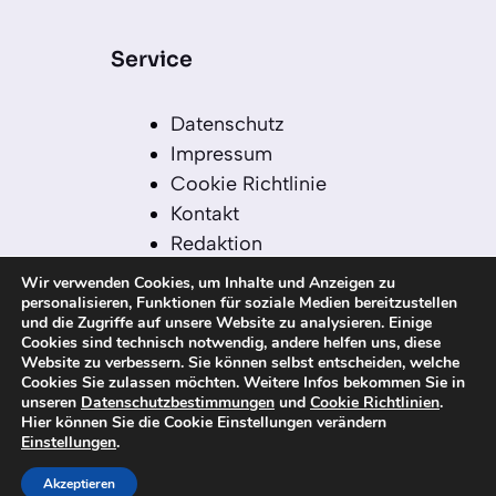
Service
Datenschutz
Impressum
Cookie Richtlinie
Kontakt
Redaktion
Redaktionelle Leitlinien
Wir verwenden Cookies, um Inhalte und Anzeigen zu
Sitemap
personalisieren, Funktionen für soziale Medien bereitzustellen
und die Zugriffe auf unsere Website zu analysieren. Einige
Einsatz von KI in der
Cookies sind technisch notwendig, andere helfen uns, diese
Redaktion
Website zu verbessern. Sie können selbst entscheiden, welche
Cookies Sie zulassen möchten. Weitere Infos bekommen Sie in
unseren
Datenschutzbestimmungen
und
Cookie Richtlinien
.
Hier können Sie die Cookie Einstellungen verändern
Einstellungen
.
© 2026 kanaren-nachrichten.com – Alle
Rechte vorbehalten
Akzeptieren