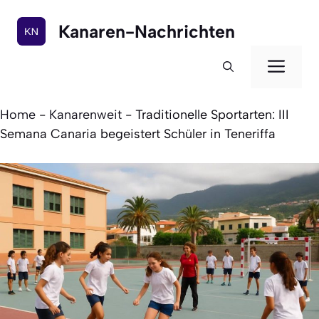
Zum
Inhalt
Kanaren-Nachrichten
springen
Men
Home
-
Kanarenweit
-
Traditionelle Sportarten: III
Semana Canaria begeistert Schüler in Teneriffa