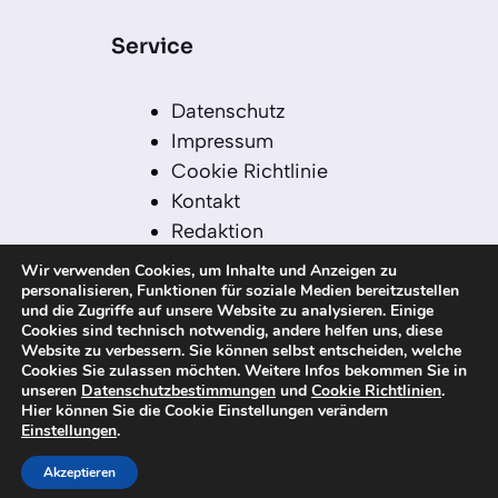
Service
Datenschutz
Impressum
Cookie Richtlinie
Kontakt
Redaktion
Redaktionelle Leitlinien
Wir verwenden Cookies, um Inhalte und Anzeigen zu
Sitemap
personalisieren, Funktionen für soziale Medien bereitzustellen
und die Zugriffe auf unsere Website zu analysieren. Einige
Einsatz von KI in der
Cookies sind technisch notwendig, andere helfen uns, diese
Redaktion
Website zu verbessern. Sie können selbst entscheiden, welche
Cookies Sie zulassen möchten. Weitere Infos bekommen Sie in
unseren
Datenschutzbestimmungen
und
Cookie Richtlinien
.
Hier können Sie die Cookie Einstellungen verändern
Einstellungen
.
© 2026 kanaren-nachrichten.com – Alle
Rechte vorbehalten
Akzeptieren