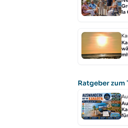
Ne
Gr
la
Ka
Ka
wä
mi
Ratgeber zum
Au
Au
Ka
fü