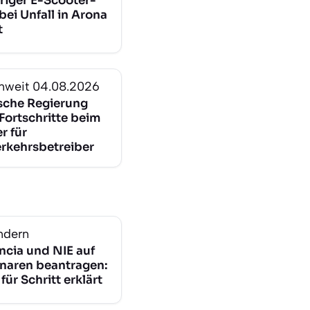
riger E-Scooter-
bei Unfall in Arona
t
nweit
04.08.2026
sche Regierung
Fortschritte beim
r für
rkehrsbetreiber
ndern
ncia und NIE auf
naren beantragen:
 für Schritt erklärt