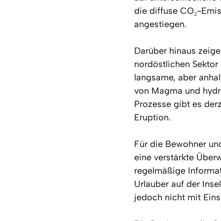
die diffuse CO₂-Emiss
angestiegen.
Darüber hinaus zeig
nordöstlichen Sektor
langsame, aber anha
von Magma und hydrot
Prozesse gibt es der
Eruption.
Für die Bewohner und
eine verstärkte Über
regelmäßige Informat
Urlauber auf der Inse
jedoch nicht mit Ein