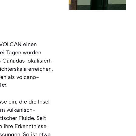
 INVOLCAN einen
zwei Tagen wurden
Cañadas lokalisiert.
chterskala erreichen.
den als volcano-
st.
se ein, die die Insel
im vulkanisch-
scher Fluide. Seit
 ihre Erkenntnisse
sungen. So ist etwa