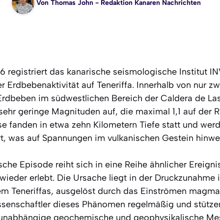
Von
Thomas John
- Redaktion Kanaren Nachrichten
26 registriert das kanarische seismologische Institut
r Erdbebenaktivität auf Teneriffa. Innerhalb von nur 
rdbeben im südwestlichen Bereich der Caldera de Las 
ehr geringe Magnituden auf, die maximal 1,1 auf der Ri
se fanden in etwa zehn Kilometern Tiefe statt und wer
ert, was auf Spannungen im vulkanischen Gestein hinwei
che Episode reiht sich in eine Reihe ähnlicher Ereignis
 wieder erlebt. Die Ursache liegt in der Druckzunahme 
m Teneriffas, ausgelöst durch das Einströmen magmati
senschaftler dieses Phänomen regelmäßig und stützen
e unabhängige geochemische und geophysikalische Mes