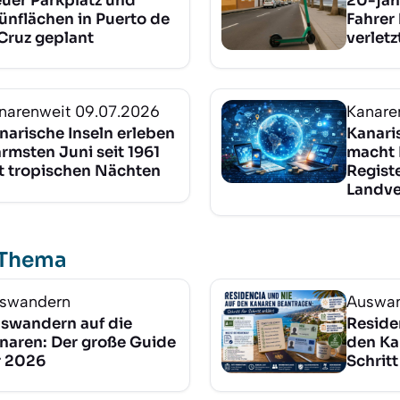
uer Parkplatz und
20-jäh
ünflächen in Puerto de
Fahrer 
 Cruz geplant
verletz
narenweit
09.07.2026
Kanare
narische Inseln erleben
Kanari
rmsten Juni seit 1961
macht 
t tropischen Nächten
Registe
Landve
 Thema
swandern
Auswa
swandern auf die
Reside
naren: Der große Guide
den Ka
r 2026
Schritt