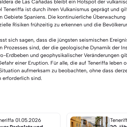
ldera de Las Cañadas bleibt ein Hotspot der vulkanisc
l Teneriffa ist durch ihren Vulkanismus geprägt und gilt
hen Gebiete Spaniens. Die kontinuierliche Überwachu
zielle Risiken frühzeitig zu erkennen und die Bevölkeru
t sich sagen, dass die jüngsten seismischen Ereigniss
n Prozesses sind, der die geologische Dynamik der Ins
kro-Erdbeben und geophysikalischer Veränderungen gi
Gefahr einer Eruption. Für alle, die auf Teneriffa leben o
 Situation aufmerksam zu beobachten, ohne dass derz
rforderlich sind.
neriffa
01.05.2026
Tenerif