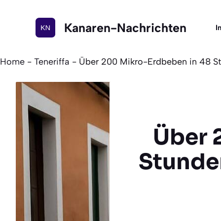
Zum
Inhalt
Kanaren-Nachrichten
I
springen
Home
-
Teneriffa
-
Über 200 Mikro-Erdbeben in 48 Stun
Über 
Stunden