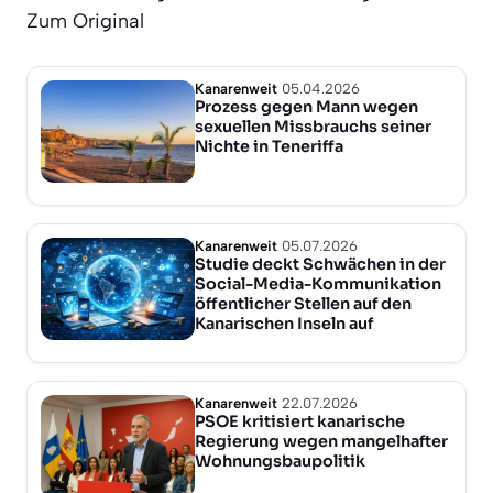
Zum Original
Kanarenweit
05.04.2026
Prozess gegen Mann wegen
sexuellen Missbrauchs seiner
Nichte in Teneriffa
Kanarenweit
05.07.2026
Studie deckt Schwächen in der
Social-Media-Kommunikation
öffentlicher Stellen auf den
Kanarischen Inseln auf
Kanarenweit
22.07.2026
PSOE kritisiert kanarische
Regierung wegen mangelhafter
Wohnungsbaupolitik