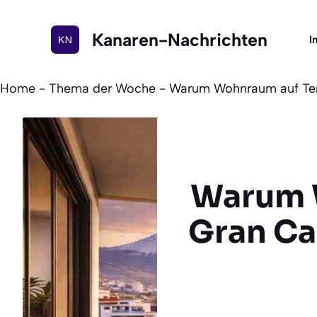
Zum
Inhalt
Kanaren-Nachrichten
I
springen
Home
-
Thema der Woche
-
Warum Wohnraum auf Tene
Warum W
Gran Ca