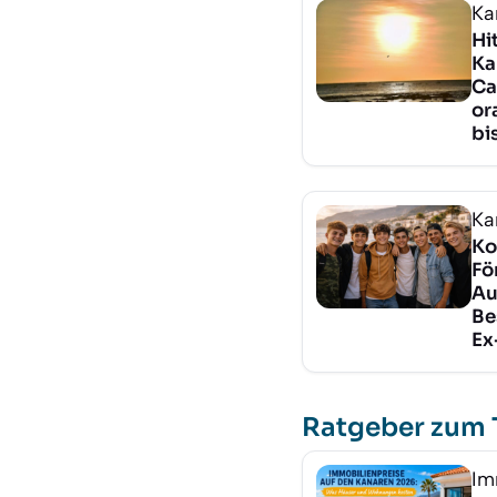
Ka
Hi
Ka
Ca
or
bi
Ka
Ko
Fö
Au
Be
Ex
Ratgeber zum
Im