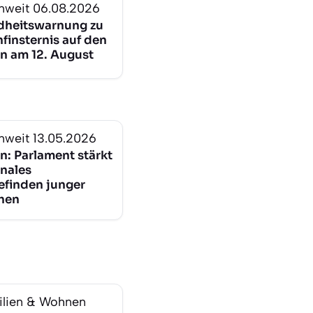
nweit
06.08.2026
heitswarnung zu
finsternis auf den
n am 12. August
nweit
13.05.2026
n: Parlament stärkt
nales
finden junger
hen
lien & Wohnen