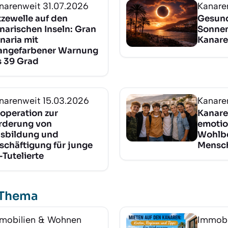
narenweit
31.07.2026
Kanare
tzewelle auf den
Gesund
narischen Inseln: Gran
Sonnen
naria mit
Kanare
angefarbener Warnung
s 39 Grad
narenweit
15.03.2026
Kanare
operation zur
Kanare
rderung von
emotio
sbildung und
Wohlbe
schäftigung für junge
Mensc
-Tutelierte
 Thema
mobilien & Wohnen
Immobi