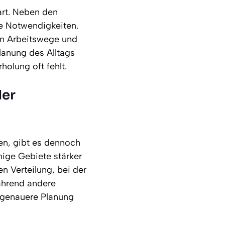
art. Neben den
he Notwendigkeiten.
ren Arbeitswege und
lanung des Alltags
holung oft fehlt.
der
en, gibt es dennoch
nige Gebiete stärker
n Verteilung, bei der
ährend andere
h genauere Planung