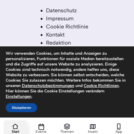
Datenschutz
Impressum
Cookie Richtlinie
Kontakt
Redaktion
Redaktionelle Leitlinien
Wir verwenden Cookies, um Inhalte und Anzeigen zu
Sitemap
personalisieren, Funktionen für soziale Medien bereitzustellen
und die Zugriffe auf unsere Website zu analysieren. Einige
Einsatz von KI in der
Cookies sind technisch notwendig, andere helfen uns, diese
Redaktion
Website zu verbessern. Sie können selbst entscheiden, welche
Cookies Sie zulassen möchten. Weitere Infos bekommen Sie in
unseren
Datenschutzbestimmungen
und
Cookie Richtlinien
.
Hier können Sie die Cookie Einstellungen verändern
Einstellungen
.
© 2026 kanaren-nachrichten.com – Alle
Rechte vorbehalten
Akzeptieren
Start
Events
Themen
Inseln
App