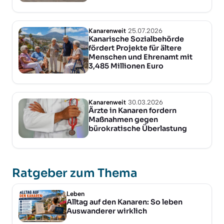
Kanarenweit
25.07.2026
Kanarische Sozialbehörde
fördert Projekte für ältere
Menschen und Ehrenamt mit
3,485 Millionen Euro
Kanarenweit
30.03.2026
Ärzte in Kanaren fordern
Maßnahmen gegen
bürokratische Überlastung
Ratgeber zum Thema
Leben
Alltag auf den Kanaren: So leben
Auswanderer wirklich