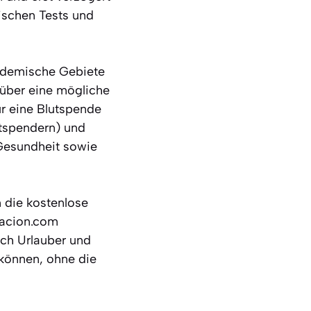
ischen Tests und
endemische Gebiete
 über eine mögliche
ür eine Blutspende
stspendern) und
Gesundheit sowie
 die kostenlose
nacion.com
uch Urlauber und
können, ohne die