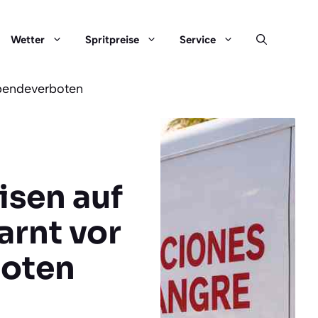
Wetter
Spritpreise
Service
Spendeverboten
sen auf
arnt vor
boten