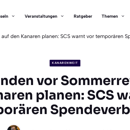
nseln
Veranstaltungen
Ratgeber
Themen
 auf den Kanaren planen: SCS warnt vor temporären 
KANARENWEIT
enden vor Sommerrei
aren planen: SCS w
orären Spendever