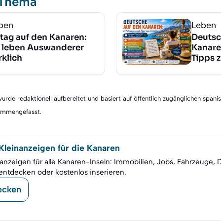
 Thema
ben
Leben
ltag auf den Kanaren:
Deutsc
 leben Auswanderer
Kanare
rklich
Tipps 
rde redaktionell aufbereitet und basiert auf öffentlich zugänglichen spani
sammengefasst.
leinanzeigen für die Kanaren
anzeigen für alle Kanaren-Inseln: Immobilien, Jobs, Fahrzeuge, 
entdecken oder kostenlos inserieren.
ecken