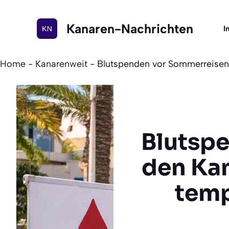
Zum
Inhalt
Kanaren-Nachrichten
I
springen
Home
-
Kanarenweit
-
Blutspenden vor Sommerreisen
Blutsp
den Kan
temp