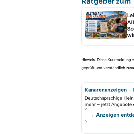
Ratgeber zum
Le
Al
So
wi
Hinweis: Diese Kurzmeldung wu
geprüft und verständlich zu
Kanarenanzeigen – K
Deutschsprachige Klein
mehr – jetzt Angebote 
→ Anzeigen entd