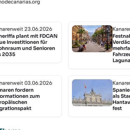
nodecanarias.org
narenweit
23.06.2026
Kanare
neriffa plant mit FDCAN
Festna
ue Investitionen für
Verdäc
hnraum und Senioren
mehrfa
s 2035
Fahrze
Lagun
narenweit
03.06.2026
Kanare
naren fordern
Spanie
formationen zum
als Sta
ropäischen
Hantav
grationspakt
fest