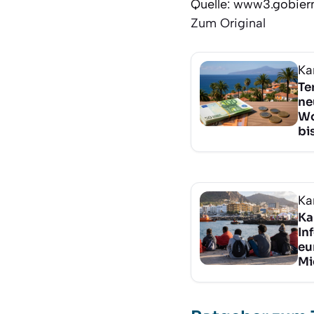
Quelle: www3.gobier
Zum Original
Ka
Te
ne
Wo
bi
Ka
Ka
In
eu
Mi