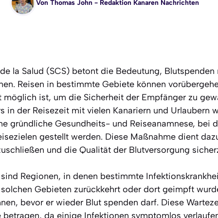
Von
Thomas John
- Redaktion Kanaren Nachrichten
 de la Salud (SCS) betont die Bedeutung, Blutspenden r
nen. Reisen in bestimmte Gebiete können vorübergehe
t möglich ist, um die Sicherheit der Empfänger zu gewä
 in der Reisezeit mit vielen Kanariern und Urlaubern wi
ine gründliche Gesundheits- und Reiseanamnese, bei 
eisezielen gestellt werden. Diese Maßnahme dient dazu
zuschließen und die Qualität der Blutversorgung sicherz
sind Regionen, in denen bestimmte Infektionskrankhe
olchen Gebieten zurückkehrt oder dort geimpft wurde
hnen, bevor er wieder Blut spenden darf. Diese Wartez
etragen, da einige Infektionen symptomlos verlaufen