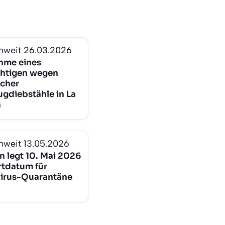
nweit
26.03.2026
hme eines
htigen wegen
cher
ugdiebstähle in La
a
nweit
13.05.2026
n legt 10. Mai 2026
rtdatum für
irus-Quarantäne