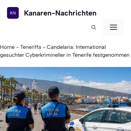
Zum
Inhalt
Kanaren-Nachrichten
springen
Men
Home
-
Teneriffa
-
Candelaria: International
gesuchter Cyberkrimineller in Tenerife festgenommen