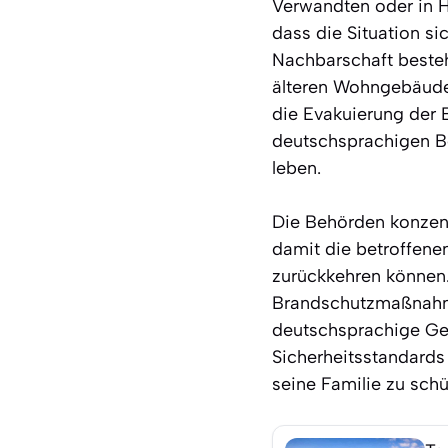
Verwandten oder in H
dass die Situation si
Nachbarschaft besteh
älteren Wohngebäuden
die Evakuierung der 
deutschsprachigen Be
leben.
Die Behörden konzent
damit die betroffene
zurückkehren können. 
Brandschutzmaßnahme
deutschsprachige Gem
Sicherheitsstandards
seine Familie zu schü