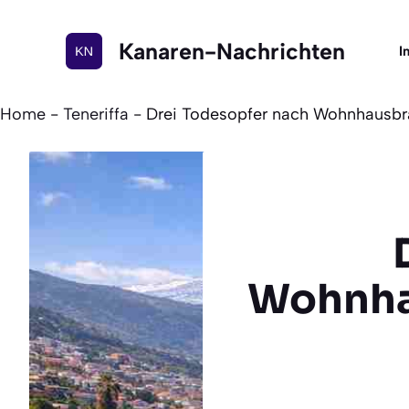
Zum
Inhalt
Kanaren-Nachrichten
I
springen
Home
-
Teneriffa
-
Drei Todesopfer nach Wohnhausbran
Wohnhau