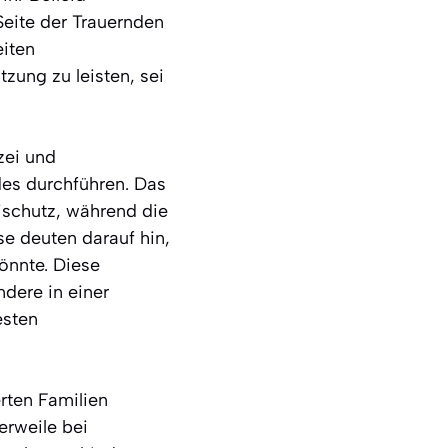
eite der Trauernden
eiten
ung zu leisten, sei
zei und
es durchführen. Das
ischutz, während die
se deuten darauf hin,
önnte. Diese
dere in einer
esten
rten Familien
lerweile bei