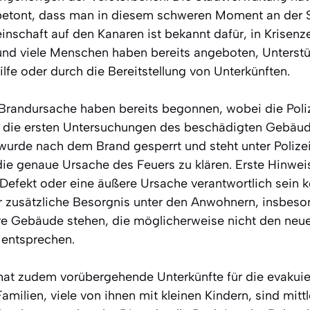
etont, dass man in diesem schweren Moment an der S
nschaft auf den Kanaren ist bekannt dafür, in Krisenz
d viele Menschen haben bereits angeboten, Unterstütz
Hilfe oder durch die Bereitstellung von Unterkünften.
 Brandursache haben bereits begonnen, wobei die Poli
 die ersten Untersuchungen des beschädigten Gebäud
urde nach dem Brand gesperrt und steht unter Polize
die genaue Ursache des Feuers zu klären. Erste Hinwei
 Defekt oder eine äußere Ursache verantwortlich sein k
ür zusätzliche Besorgnis unter den Anwohnern, insbeson
ere Gebäude stehen, die möglicherweise nicht den neu
 entsprechen.
hat zudem vorübergehende Unterkünfte für die evakuie
Familien, viele von ihnen mit kleinen Kindern, sind mitt