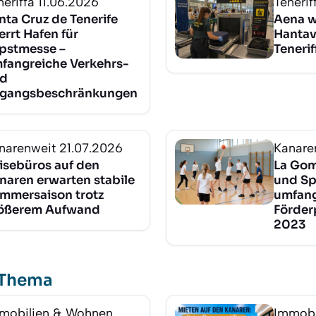
neriffa
11.06.2026
Tenerif
nta Cruz de Tenerife
Aena w
errt Hafen für
Hantav
pstmesse –
Tenerif
fangreiche Verkehrs-
d
gangsbeschränkungen
narenweit
21.07.2026
Kanare
isebüros auf den
La Gom
naren erwarten stabile
und Sp
mmersaison trotz
umfang
ößerem Aufwand
Förde
2023
 Thema
mobilien & Wohnen
Immobi