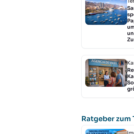
Te
Sa
sp
Pa
um
un
Zu
Ka
Re
Ka
So
gr
Ratgeber zum
Im