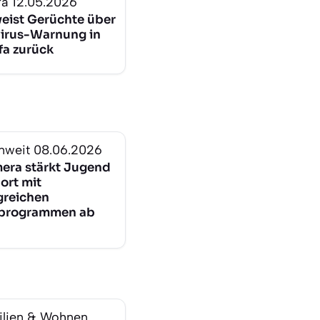
fa
12.05.2026
eist Gerüchte über
irus-Warnung in
fa zurück
nweit
08.06.2026
era stärkt Jugend
ort mit
reichen
rprogrammen ab
lien & Wohnen