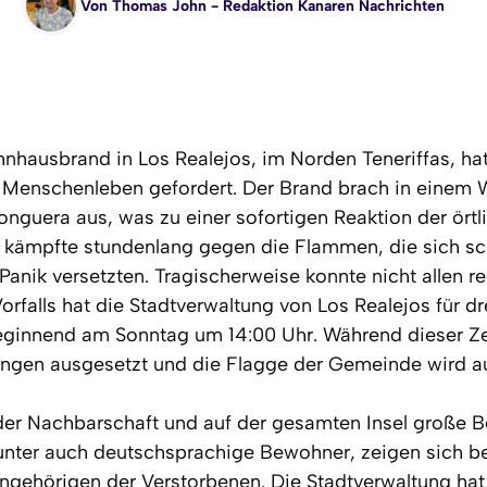
Von
Thomas John
- Redaktion Kanaren Nachrichten
nhausbrand in Los Realejos, im Norden Teneriffas, h
Menschenleben gefordert. Der Brand brach in einem
nguera aus, was zu einer sofortigen Reaktion der örtli
r kämpfte stundenlang gegen die Flammen, die sich sch
anik versetzten. Tragischerweise konnte nicht allen re
orfalls hat die Stadtverwaltung von Los Realejos für dre
eginnend am Sonntag um 14:00 Uhr. Während dieser Ze
ltungen ausgesetzt und die Flagge der Gemeinde wird a
 der Nachbarschaft und auf der gesamten Insel große B
unter auch deutschsprachige Bewohner, zeigen sich be
ngehörigen der Verstorbenen. Die Stadtverwaltung hat 