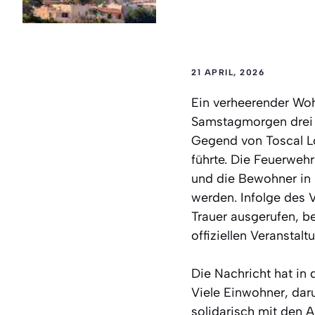
21 APRIL, 2026
Ein verheerender Woh
Samstagmorgen drei 
Gegend von Toscal Lo
führte. Die Feuerweh
und die Bewohner in P
werden. Infolge des V
Trauer ausgerufen, b
offiziellen Veransta
Die Nachricht hat in
Viele Einwohner, dar
solidarisch mit den A