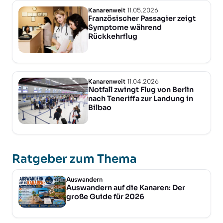
Kanarenweit
11.05.2026
Französischer Passagier zeigt
Symptome während
Rückkehrflug
Kanarenweit
11.04.2026
Notfall zwingt Flug von Berlin
nach Teneriffa zur Landung in
Bilbao
Ratgeber zum Thema
Auswandern
Auswandern auf die Kanaren: Der
große Guide für 2026