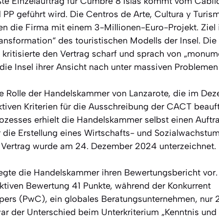
te Einzelauftrag für Cumbre 8 Islas kommt vom Cabil
 PP geführt wird. Die Centros de Arte, Cultura y Turi
n die Firma mit einem 3-Millionen-Euro-Projekt. Ziel 
Transformation“ des touristischen Modells der Insel. Di
kritisierte den Vertrag scharf und sprach von „monum
ie Insel ihrer Ansicht nach unter massiven Problemen 
ie Rolle der Handelskammer von Lanzarote, die im De
tiven Kriterien für die Ausschreibung der CACT beauf
zesses erhielt die Handelskammer selbst einen Auftr
r die Erstellung eines Wirtschafts- und Sozialwachstum
r Vertrag wurde am 24. Dezember 2024 unterzeichnet.
egte die Handelskammer ihren Bewertungsbericht vor.
jektiven Bewertung 41 Punkte, während der Konkurrent
rs (PwC), ein globales Beratungsunternehmen, nur 26
war der Unterschied beim Unterkriterium „Kenntnis und 