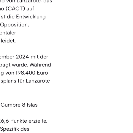
do von Lanzarote, das
smo (CACT) auf
ist die Entwicklung
e Opposition,
entaler
leidet.
zember 2024 mit der
tragt wurde. Während
ag von 198.400 Euro
splans für Lanzarote
 Cumbre 8 Islas
,6 Punkte erzielte.
Spezifik des