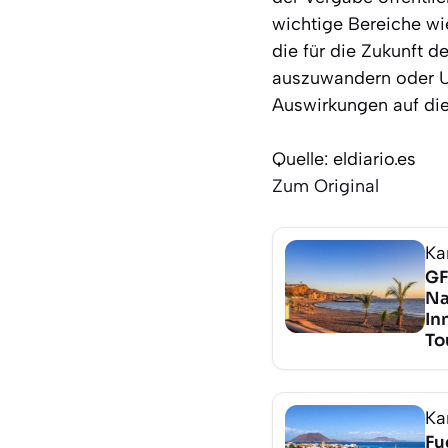
wichtige Bereiche wi
die für die Zukunft de
auszuwandern oder Ur
Auswirkungen auf die
Quelle: eldiario.es
Zum Original
Ka
GF
Na
In
To
Ka
Fu