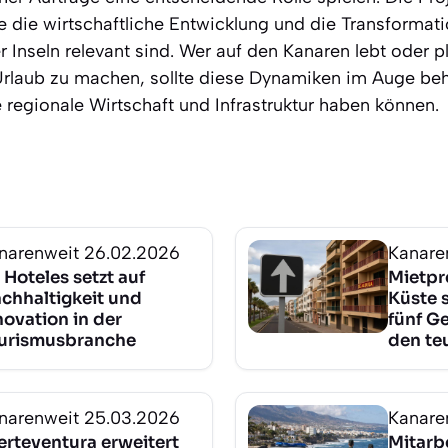
e die wirtschaftliche Entwicklung und die Transformat
r Inseln relevant sind. Wer auf den Kanaren lebt oder pl
laub zu machen, sollte diese Dynamiken im Auge beha
 regionale Wirtschaft und Infrastruktur haben können.
narenweit
26.02.2026
Kanare
 Hoteles setzt auf
Mietpr
chhaltigkeit und
Küste s
novation in der
fünf G
urismusbranche
den te
narenweit
25.03.2026
Kanare
erteventura erweitert
Mitarbe