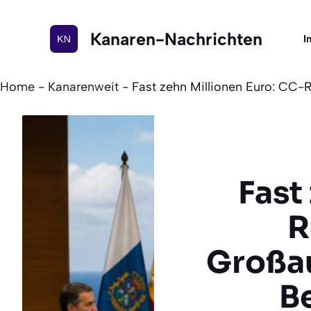
Zum
Inhalt
Kanaren-Nachrichten
I
springen
Home
-
Kanarenweit
-
Fast zehn Millionen Euro: CC
Fast
R
Großau
B