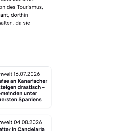
ion des Tourismus,
ant, dorthin
lten, da sie
nweit
16.07.2026
eise an Kanarischer
teigen drastisch –
emeinden unter
uersten Spaniens
nweit
04.08.2026
iter in Candelaria