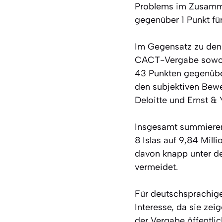
Problems im Zusamme
gegenüber 1 Punkt fü
Im Gegensatz zu den
CACT-Vergabe sowohl 
43 Punkten gegenübe
den subjektiven Bewer
Deloitte und Ernst &
Insgesamt summieren
8 Islas auf 9,84 Milli
davon knapp unter de
vermeidet.
Für deutschsprachig
Interesse, da sie ze
der Vergabe öffentlic