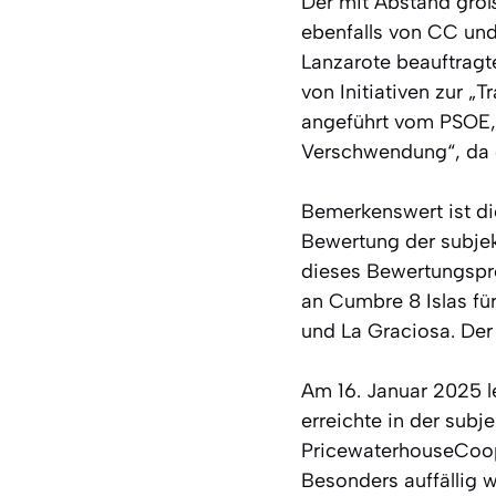
Der mit Abstand größ
ebenfalls von CC und
Lanzarote beauftragte
von Initiativen zur „
angeführt vom PSOE, 
Verschwendung“, da d
Bemerkenswert ist d
Bewertung der subjek
dieses Bewertungspro
an Cumbre 8 Islas fü
und La Graciosa. De
Am 16. Januar 2025 l
erreichte in der sub
PricewaterhouseCoope
Besonders auffällig 