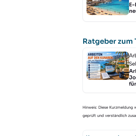
E-
ne
Ratgeber zum
Ar
Se
Ar
Jo
fü
Hinweis: Diese Kurzmeldung wu
geprüft und verständlich zu