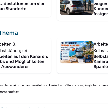
Ladestationen um vier
wegen 
ue Standorte
Kunde
festg
 Thema
beiten &
Arbeit
lbstständigkeit
Selbsts
beiten auf den Kanaren:
Selbst
bs und Möglichkeiten
Kanare
r Auswanderer
Spanien
rde redaktionell aufbereitet und basiert auf öffentlich zugänglichen spani
sammengefasst.