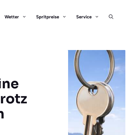
Wetter
Spritpreise
Service
ine
rotz
n