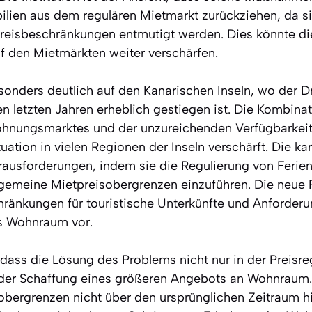
ilien aus dem regulären Mietmarkt zurückziehen, da si
reisbeschränkungen entmutigt werden. Dies könnte die
 den Mietmärkten weiter verschärfen.
onders deutlich auf den Kanarischen Inseln, wo der D
 letzten Jahren erheblich gestiegen ist. Die Kombina
ohnungsmarktes und der unzureichenden Verfügbarkeit
ation in vielen Regionen der Inseln verschärft. Die k
erausforderungen, indem sie die Regulierung von Fer
allgemeine Mietpreisobergrenzen einzuführen. Die neue 
änkungen für touristische Unterkünfte und Anforderu
ls Wohnraum vor.
dass die Lösung des Problems nicht nur in der Preisreg
n der Schaffung eines größeren Angebots an Wohnraum
sobergrenzen nicht über den ursprünglichen Zeitraum h