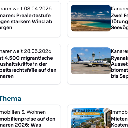
narenweit
08.04.2026
Kanare
naren: Prealertestufe
Zwei F
gen starkem Wind ab
Tötung
rgen
Seevög
narenweit
28.05.2026
Kanare
st 4.500 migrantische
Ryanair
ushaltskräfte in der
Ausset
beitsrechtsfalle auf den
biomet
naren
bis Se
 Thema
mobilien & Wohnen
Immobi
mobilienpreise auf den
Mieten
naren 2026: Was
Kosten