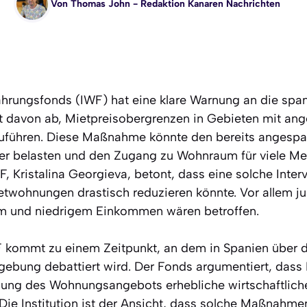
Von
Thomas John
- Redaktion Kanaren Nachrichten
ährungsfonds (IWF) hat eine klare Warnung an die spa
ät davon ab, Mietpreisobergrenzen in Gebieten mit a
führen. Diese Maßnahme könnte den bereits angesp
r belasten und den Zugang zu Wohnraum für viele M
F, Kristalina Georgieva, betont, dass eine solche Inter
etwohnungen drastisch reduzieren könnte. Vor allem 
em und niedrigem Einkommen wären betroffen.
 kommt zu einem Zeitpunkt, an dem in Spanien über d
bung debattiert wird. Der Fonds argumentiert, dass
hung des Wohnungsangebots erhebliche wirtschaftlich
Die Institution ist der Ansicht, dass solche Maßnahme