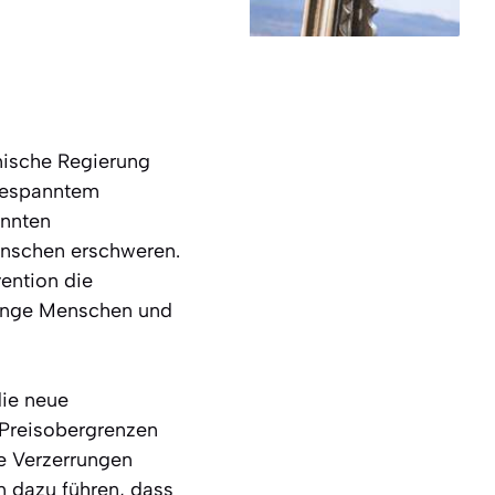
nische Regierung
ngespanntem
annten
enschen erschweren.
vention die
junge Menschen und
ie neue
 Preisobergrenzen
e Verzerrungen
n dazu führen, dass