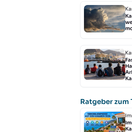
Ka
Ka
we
mo
Ka
Fa
Ha
Ar
Ka
Ratgeber zum
Im
Im
Ka