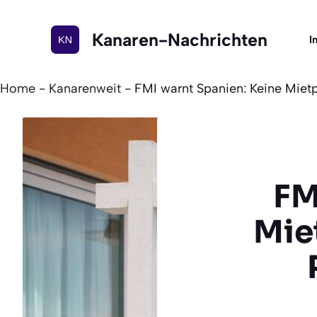
Zum
Inhalt
Kanaren-Nachrichten
I
springen
Home
-
Kanarenweit
-
FMI warnt Spanien: Keine Miet
FM
Mie