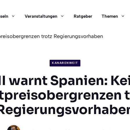
nseln
Veranstaltungen
Ratgeber
Themen
preisobergrenzen trotz Regierungsvorhaben
KANARENWEIT
I warnt Spanien: Ke
tpreisobergrenzen t
Regierungsvorhabe