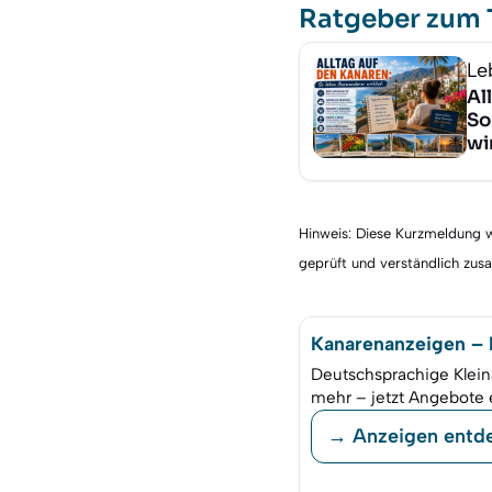
Ratgeber zum
Le
Al
So
wi
Hinweis: Diese Kurzmeldung wu
geprüft und verständlich zu
Kanarenanzeigen – K
Deutschsprachige Klein
mehr – jetzt Angebote 
→ Anzeigen entd