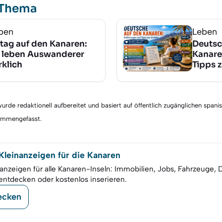
 Thema
ben
Leben
ltag auf den Kanaren:
Deutsc
 leben Auswanderer
Kanare
rklich
Tipps 
rde redaktionell aufbereitet und basiert auf öffentlich zugänglichen spani
sammengefasst.
leinanzeigen für die Kanaren
anzeigen für alle Kanaren-Inseln: Immobilien, Jobs, Fahrzeuge, 
entdecken oder kostenlos inserieren.
ecken