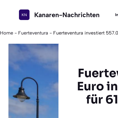
Zum
Inhalt
Kanaren-Nachrichten
I
springen
Home
-
Fuerteventura
-
Fuerteventura investiert 557.
Fuerte
Euro i
für 6