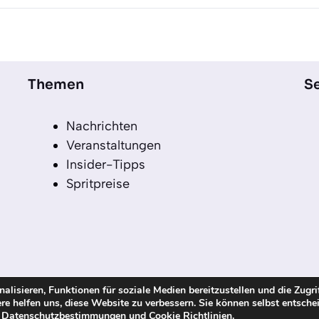
Themen
Se
Nachrichten
Veranstaltungen
Insider-Tipps
Spritpreise
lisieren, Funktionen für soziale Medien bereitzustellen und die Zugri
re helfen uns, diese Website zu verbessern. Sie können selbst entsche
echte vorbehalten
n
Datenschutzbestimmungen
und
Cookie Richtlinien
.