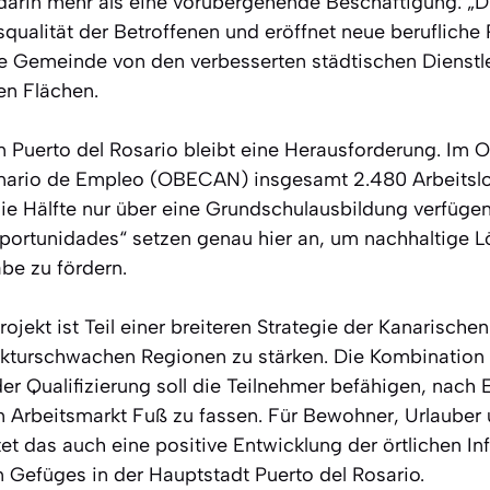
darin mehr als eine vorübergehende Beschäftigung: „Die
squalität der Betroffenen und eröffnet neue berufliche
te Gemeinde von den verbesserten städtischen Dienstl
en Flächen.
 in Puerto del Rosario bleibt eine Herausforderung. Im
nario de Empleo (OBECAN) insgesamt 2.480 Arbeitslo
ie Hälfte nur über eine Grundschulausbildung verfüg
portunidades“ setzen genau hier an, um nachhaltige 
abe zu fördern.
jekt ist Teil einer breiteren Strategie der Kanarische
ukturschwachen Regionen zu stärken. Die Kombination 
der Qualifizierung soll die Teilnehmer befähigen, nac
 Arbeitsmarkt Fuß zu fassen. Für Bewohner, Urlauber
t das auch eine positive Entwicklung der örtlichen Inf
n Gefüges in der Hauptstadt Puerto del Rosario.