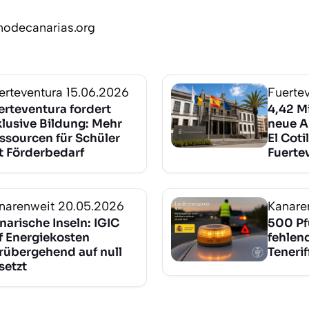
nodecanarias.org
erteventura
15.06.2026
Fuerte
erteventura fordert
4,42 Mi
klusive Bildung: Mehr
neue A
ssourcen für Schüler
El Coti
t Förderbedarf
Fuerte
narenweit
20.05.2026
Kanare
narische Inseln: IGIC
500 Pf
f Energiekosten
fehlen
rübergehend auf null
Tenerif
setzt