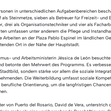
rsonen in unterschiedlichen Aufgabenbereichen beschäf
f als Steinmetze, sieben als Betreuer für Freizeit- und
er, drei als Organisationstechniker und vier als Facharb
eiten umfassen unter anderem die Pflege und Instandhal
e Arbeiten an der Plaza Pablo Espinel im ländlichen G
utenden Ort in der Nähe der Hauptstadt.
smus- und Arbeitsministerin Jéssica de León besuchte 
nd betonte den Mehrwert des Programms. Es verbesser
 Stadtbild, sondern stärke vor allem die soziale Integra
ilnehmenden. Die Weiterbildung umfasst soziale Kompe
d berufliche Orientierung, um die langfristigen Chance
hen.
er von Puerto del Rosario, David de Vera, unterstrich 