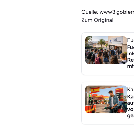
Quelle: www3.gobier
Zum Original
Fu
Fu
in
Re
mi
Ka
Ka
au
vo
ge