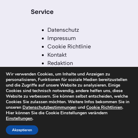
Service
Datenschutz
Impressum
Cookie Richtlinie
Kontakt
Redaktion
Redaktionelle Leitlinien
Wir verwenden Cookies, um Inhalte und Anzeigen zu
Sitemap
personalisieren, Funktionen für soziale Medien bereitzustellen
und die Zugriffe auf unsere Website zu analysieren. Einige
Einsatz von KI in der
Cookies sind technisch notwendig, andere helfen uns, diese
Redaktion
Website zu verbessern. Sie können selbst entscheiden, welche
Cookies Sie zulassen möchten. Weitere Infos bekommen Sie in
unseren
Datenschutzbestimmungen
und
Cookie Richtlinien
.
Hier können Sie die Cookie Einstellungen verändern
Einstellungen
.
© 2026 kanaren-nachrichten.com – Alle
Rechte vorbehalten
Akzeptieren