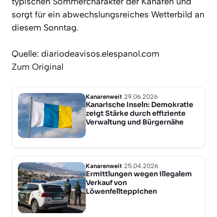
typischen Sommercharakter der Kanaren und
sorgt für ein abwechslungsreiches Wetterbild an
diesem Sonntag.
Quelle: diariodeavisos.elespanol.com
Zum Original
Kanarenweit
29.06.2026
Kanarische Inseln: Demokratie
zeigt Stärke durch effiziente
Verwaltung und Bürgernähe
Kanarenweit
25.04.2026
Ermittlungen wegen illegalem
Verkauf von
Löwenfellteppichen