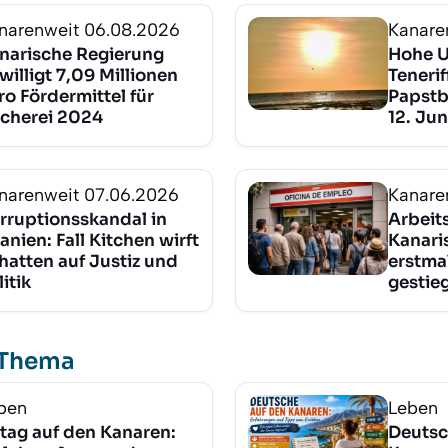
narenweit
06.08.2026
Kanare
narische Regierung
Hohe U
willigt 7,09 Millionen
Teneri
ro Fördermittel für
Papstb
scherei 2024
12. Jun
narenweit
07.06.2026
Kanare
rruptionsskandal in
Arbeits
anien: Fall Kitchen wirft
Kanaris
hatten auf Justiz und
erstma
litik
gestie
 Thema
ben
Leben
ltag auf den Kanaren:
Deutsc