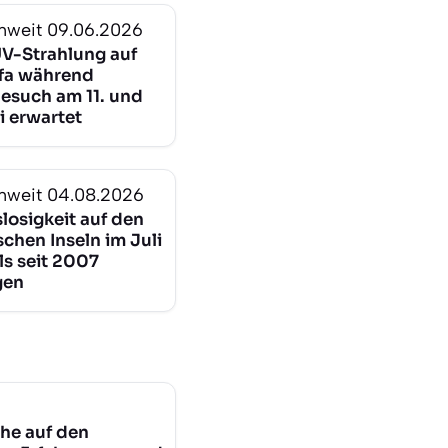
nweit
09.06.2026
V-Strahlung auf
ffa während
esuch am 11. und
i erwartet
nweit
04.08.2026
losigkeit auf den
chen Inseln im Juli
ls seit 2007
gen
he auf den