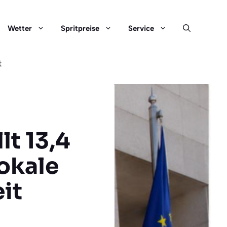
Wetter
Spritpreise
Service
t
lt 13,4
lokale
it