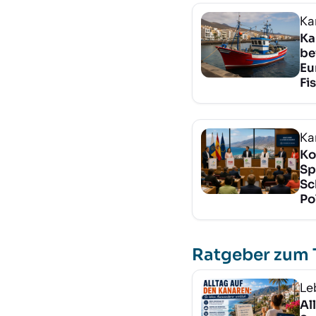
Ka
Ka
be
Eu
Fi
Ka
Ko
Sp
Sc
Po
Ratgeber zum
Le
Al