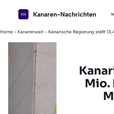
Zum
Inhalt
Kanaren-Nachrichten
I
springen
Home
-
Kanarenweit
-
Kanarische Regierung stellt 13,
Kanari
Mio. 
M