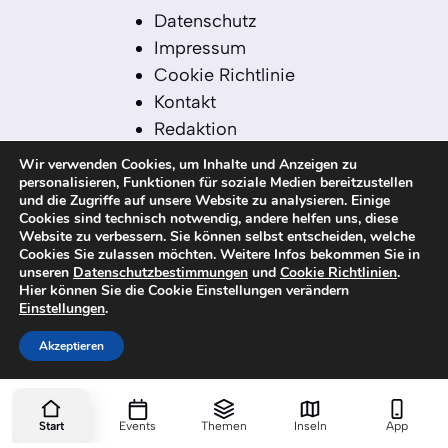
Datenschutz
Impressum
Cookie Richtlinie
Kontakt
Redaktion
Redaktionelle Leitlinien
Wir verwenden Cookies, um Inhalte und Anzeigen zu
Sitemap
personalisieren, Funktionen für soziale Medien bereitzustellen
und die Zugriffe auf unsere Website zu analysieren. Einige
Einsatz von KI in der
Cookies sind technisch notwendig, andere helfen uns, diese
Redaktion
Website zu verbessern. Sie können selbst entscheiden, welche
Cookies Sie zulassen möchten. Weitere Infos bekommen Sie in
unseren
Datenschutzbestimmungen
und
Cookie Richtlinien
.
Hier können Sie die Cookie Einstellungen verändern
Einstellungen
.
© 2026 kanaren-nachrichten.com – Alle
Rechte vorbehalten
Akzeptieren
Start
Events
Themen
Inseln
App