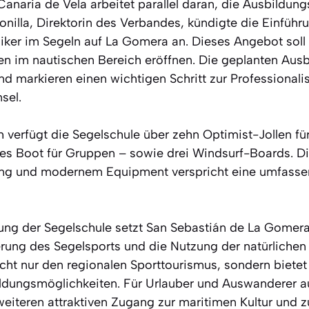
anaria de Vela arbeitet parallel daran, die Ausbildun
nilla, Direktorin des Verbandes, kündigte die Einführ
niker im Segeln auf La Gomera an. Dieses Angebot soll
ven im nautischen Bereich eröffnen. Die geplanten Au
und markieren einen wichtigen Schritt zur Professionali
sel.
 verfügt die Segelschule über zehn Optimist-Jollen für
es Boot für Gruppen – sowie drei Windsurf-Boards. D
ung und modernem Equipment verspricht eine umfasse
ung der Segelschule setzt San Sebastián de La Gomera
erung des Segelsports und die Nutzung der natürlichen 
 nicht nur den regionalen Sporttourismus, sondern bie
ildungsmöglichkeiten. Für Urlauber und Auswanderer a
eiteren attraktiven Zugang zur maritimen Kultur und z