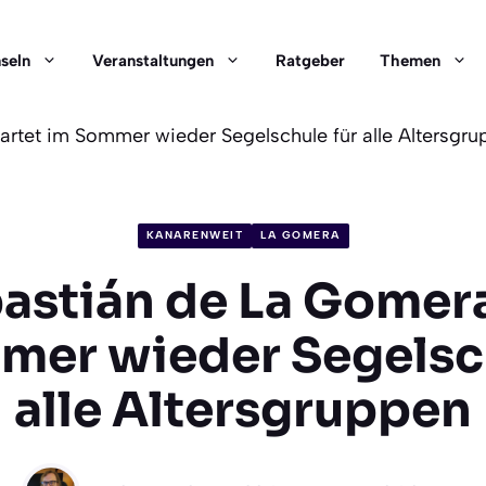
nseln
Veranstaltungen
Ratgeber
Themen
artet im Sommer wieder Segelschule für alle Altersgr
KANARENWEIT
LA GOMERA
astián de La Gomera
mer wieder Segelsch
alle Altersgruppen