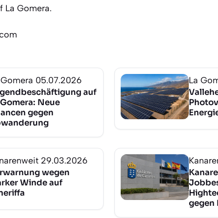
uf La Gomera.
.com
 Gomera
05.07.2026
La Go
gendbeschäftigung auf
Valleh
 Gomera: Neue
Photov
ancen gegen
Energie
wanderung
narenweit
29.03.2026
Kanare
rwarnung wegen
Kanare
arker Winde auf
Jobbes
neriffa
Highte
gegen 