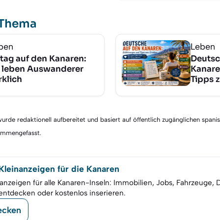
 Thema
ben
Leben
ltag auf den Kanaren:
Deutsc
 leben Auswanderer
Kanare
rklich
Tipps 
rde redaktionell aufbereitet und basiert auf öffentlich zugänglichen spani
sammengefasst.
leinanzeigen für die Kanaren
anzeigen für alle Kanaren-Inseln: Immobilien, Jobs, Fahrzeuge, 
entdecken oder kostenlos inserieren.
ecken