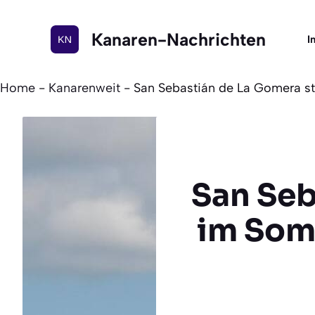
Zum
Inhalt
Kanaren-Nachrichten
I
springen
Home
-
Kanarenweit
-
San Sebastián de La Gomera st
San Seb
im Som