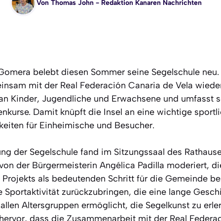
Von
Thomas John
- Redaktion Kanaren Nachrichten
Gomera belebt diesen Sommer seine Segelschule neu. 
einsam mit der Real Federación Canaria de Vela wieder
ch an Kinder, Jugendliche und Erwachsene und umfasst s
nkurse. Damit knüpft die Insel an eine wichtige sportl
keiten für Einheimische und Besucher.
llung der Segelschule fand im Sitzungssaal des Rathause
on der Bürgermeisterin Angélica Padilla moderiert, di
rojekts als bedeutenden Schritt für die Gemeinde be
e Sportaktivität zurückzubringen, die eine lange Gesch
allen Altersgruppen ermöglicht, die Segelkunst zu erler
hervor, dass die Zusammenarbeit mit der Real Federa