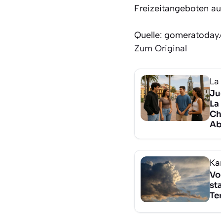
Freizeitangeboten a
Quelle: gomeratoday
Zum Original
La
Ju
La
Ch
Ab
Ka
Vo
st
Te