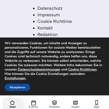
Datenschutz
Impressum
Cookie Richtlinie
Kontakt
Redaktion
Redaktionelle Leitlinien
Wir verwenden Cookies, um Inhalte und Anzeigen zu
Sitemap
personalisieren, Funktionen für soziale Medien bereitzustellen
und die Zugriffe auf unsere Website zu analysieren. Einige
Einsatz von KI in der
Cookies sind technisch notwendig, andere helfen uns, diese
Redaktion
Website zu verbessern. Sie können selbst entscheiden, welche
Cookies Sie zulassen möchten. Weitere Infos bekommen Sie in
unseren
Datenschutzbestimmungen
und
Cookie Richtlinien
.
Hier können Sie die Cookie Einstellungen verändern
Einstellungen
.
© 2026 kanaren-nachrichten.com – Alle
Rechte vorbehalten
Akzeptieren
Start
Events
Themen
Inseln
App