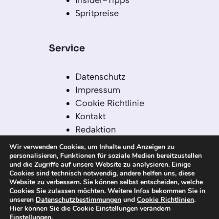
Spritpreise
Service
Datenschutz
Impressum
Cookie Richtlinie
Kontakt
Redaktion
Redaktionelle Leitlinien
Wir verwenden Cookies, um Inhalte und Anzeigen zu
Sitemap
personalisieren, Funktionen für soziale Medien bereitzustellen
und die Zugriffe auf unsere Website zu analysieren. Einige
Einsatz von KI in der
Cookies sind technisch notwendig, andere helfen uns, diese
Redaktion
Website zu verbessern. Sie können selbst entscheiden, welche
Cookies Sie zulassen möchten. Weitere Infos bekommen Sie in
unseren
Datenschutzbestimmungen
und
Cookie Richtlinien
.
Hier können Sie die Cookie Einstellungen verändern
Einstellungen
.
© 2026 kanaren-nachrichten.com – Alle