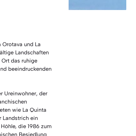
a Orotava und La
fältige Landschaften
 Ort das ruhige
 und beeindruckenden
er Ureinwohner, der
uanchischen
eten wie La Quinta
 Landstrich ein
 Höhle, die 1986 zum
anischen Besiedlung