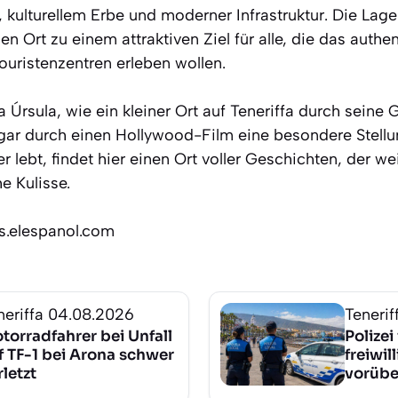
, kulturellem Erbe und moderner Infrastruktur. Die Lage
n Ort zu einem attraktiven Ziel für alle, die das authen
ouristenzentren erleben wollen.
 Úrsula, wie ein kleiner Ort auf Teneriffa durch seine 
ar durch einen Hollywood-Film eine besondere Stellu
r lebt, findet hier einen Ort voller Geschichten, der we
e Kulisse.
os.elespanol.com
neriffa
04.08.2026
Tenerif
torradfahrer bei Unfall
Polizei
f TF-1 bei Arona schwer
freiwil
rletzt
vorübe