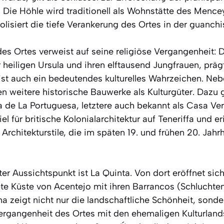
. Die Höhle wird traditionell als Wohnstätte des Mence
isiert die tiefe Verankerung des Ortes in der guanch
 Ortes verweist auf seine religiöse Vergangenheit: D
heiligen Ursula und ihren elftausend Jungfrauen, präg
st auch ein bedeutendes kulturelles Wahrzeichen. Neb
n weitere historische Bauwerke als Kulturgüter. Dazu 
 de La Portuguesa, letztere auch bekannt als Casa V
iel für britische Kolonialarchitektur auf Teneriffa und e
d Architekturstile, die im späten 19. und frühen 20. Jah
er Aussichtspunkt ist La Quinta. Von dort eröffnet si
ftete Küste von Acentejo mit ihren Barrancos (Schlucht
a zeigt nicht nur die landschaftliche Schönheit, sonde
Vergangenheit des Ortes mit den ehemaligen Kulturland