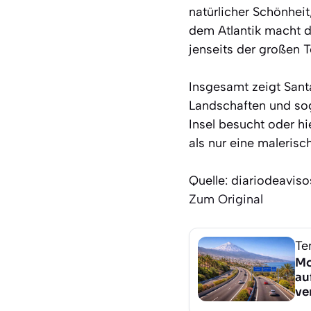
natürlicher Schönheit
dem Atlantik macht de
jenseits der großen T
Insgesamt zeigt Santa
Landschaften und sog
Insel besucht oder hie
als nur eine malerisch
Quelle: diariodeavis
Zum Original
Te
Mo
au
ve