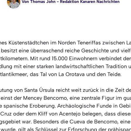
Von
Thomas John
- Redaktion Kanaren Nachrichten
eines Küstenstädtchen im Norden Teneriffas zwischen L
 besitzt eine überraschend reiche Geschichte und viel
tkilometern. Mit rund 15.000 Einwohnern verbindet der
lung mit einer starken landwirtschaftlichen Tradition
lantikmeer, das Tal von La Orotava und den Teide.
tung von Santa Úrsula reicht weit zurück in die Zeit d
 einst der Mencey Bencomo, eine zentrale Figur im g
e spanische Eroberung. Archäologische Funde in Gebi
 Cruz oder dem Kliff von Acentejo belegen, dass dieser
gsgebiet war. Besonders die Cueva de Bencomo, eine
 wurde, gilt als Schlüssel zur Erforschung der prähisp