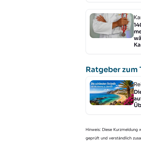
Ka
14
me
wä
Ka
Ratgeber zum
Re
Di
au
Üb
Hinweis: Diese Kurzmeldung wu
geprüft und verständlich zu