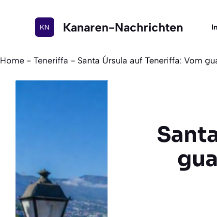
Zum
Inhalt
Kanaren-Nachrichten
I
springen
Home
-
Teneriffa
-
Santa Úrsula auf Teneriffa: Vom 
Santa
gua