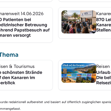
narenweit
14.06.2026
Kanare
0 Patienten bei
870 Le
dizinischer Betreuung
Kanare
hrend Papstbesuch auf
Stellen
naren versorgt
 Thema
isen & Tourismus
Reisen
e schönsten Strände
Urlaub
f den Kanaren im
Die be
erblick
Reisezi
rde redaktionell aufbereitet und basiert auf öffentlich zugänglichen spani
sammengefasst.