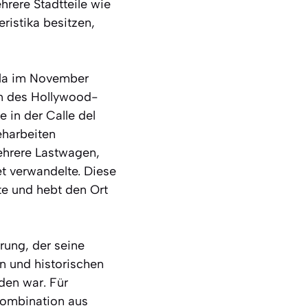
hrere Stadtteile wie
eristika besitzen,
ula im November
en des Hollywood-
e in der Calle del
eharbeiten
mehrere Lastwagen,
et verwandelte. Diese
te und hebt den Ort
rung, der seine
en und historischen
den war. Für
Kombination aus