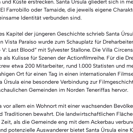
und Küste erstrecken. Santa Úrsula gliedert sich in me
 El Farrobillo oder Tamaide, die jeweils eigene Charakt
insame Identität verbunden sind.
s Kapitel der jüngeren Geschichte schrieb Santa Úrs
on Vista Paraíso wurde zum Schauplatz für Dreharbeit
: Last Blood“ mit Sylvester Stallone. Die Villa Circens
als Kulisse für Szenen der Actionfilmreihe. Für die Dr
mcrew etwa 200 Mitarbeiter, rund 1.000 Statisten und 
igen Ort für einen Tag in einen internationalen Films
ta Úrsula eine besondere Verbindung zur Filmgeschich
schaulichen Gemeinden im Norden Teneriffas hervor.
la vor allem ein Wohnort mit einer wachsenden Bevölke
d Traditionen bewahrt. Die landwirtschaftlichen Fläch
 Zeit, als die Gemeinde eng mit dem Ackerbau verbun
nd potenzielle Auswanderer bietet Santa Úrsula eine 