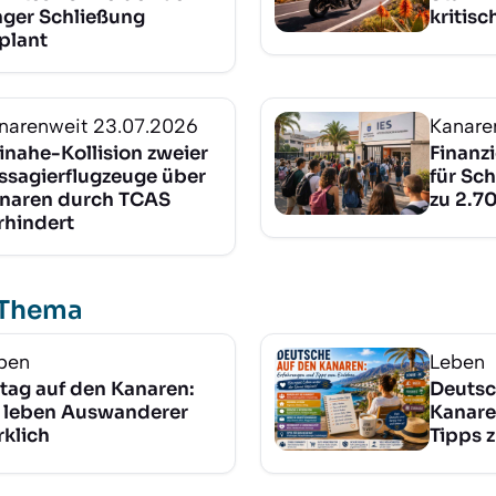
nger Schließung
kritis
plant
narenweit
23.07.2026
Kanare
inahe-Kollision zweier
Finanz
ssagierflugzeuge über
für Sch
naren durch TCAS
zu 2.7
rhindert
 Thema
ben
Leben
ltag auf den Kanaren:
Deutsc
 leben Auswanderer
Kanare
rklich
Tipps 