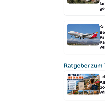
la
ge
Ka
Be
Pa
Ka
ve
Ratgeber zum
Le
Al
So
wi