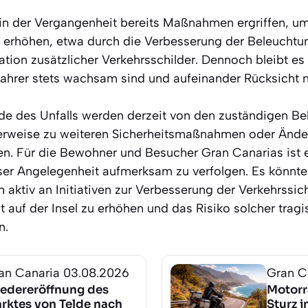
n der Vergangenheit bereits Maßnahmen ergriffen, um
u erhöhen, etwa durch die Verbesserung der Beleuchtun
llation zusätzlicher Verkehrsschilder. Dennoch bleibt e
ahrer stets wachsam sind und aufeinander Rücksicht 
e des Unfalls werden derzeit von den zuständigen Be
erweise zu weiteren Sicherheitsmaßnahmen oder Ände
en. Für die Bewohner und Besucher Gran Canarias ist es
ser Angelegenheit aufmerksam zu verfolgen. Es könnte
h aktiv an Initiativen zur Verbesserung der Verkehrssich
 auf der Insel zu erhöhen und das Risiko solcher tragis
n.
an Canaria
03.08.2026
Gran C
edereröffnung des
Motorr
rktes von Telde nach
Sturz i