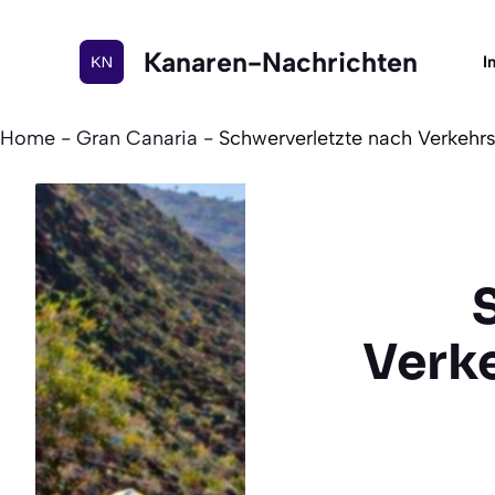
Zum
Inhalt
Kanaren-Nachrichten
I
springen
Home
-
Gran Canaria
-
Schwerverletzte nach Verkehrs
Verke