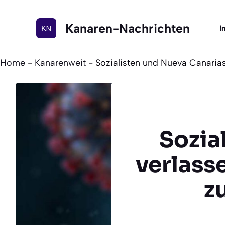
Zum
Inhalt
Kanaren-Nachrichten
I
springen
Home
-
Kanarenweit
-
Sozialisten und Nueva Canari
Sozia
verlass
z