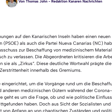
Von
Thomas John
- Redaktion Kanaren Nachrichten
nungen auf den Kanarischen Inseln haben einen neuen 
en (PSOE) als auch die Partei Nueva Canarias (NC) hab
sschuss zur Beschaffung von medizinischem Material
ch zu verlassen. Die Abgeordneten kritisieren die Arb
n sie als „Zirkus“. Diese deutliche Wortwahl prägte di
e Zerstrittenheit innerhalb des Gremiums.
 eingerichtet, um die Vorgänge rund um die Beschaff
d anderen medizinischen Gütern während der Corona-K
 geht es um die Frage, ob und wie politische Einflu
tgefunden haben. Doch aus Sicht der Sozialisten und
it von Anfang an von chaotischen Zuständen und poli