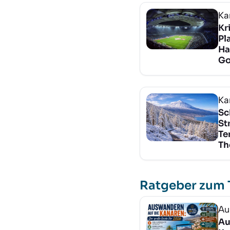
Ka
Kr
Pl
Ha
Go
Ka
Sc
St
Te
Th
Ratgeber zum
Au
Au