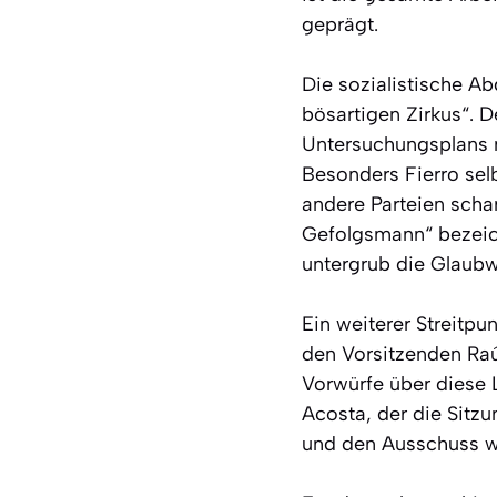
geprägt.
Die sozialistische A
bösartigen Zirkus“. D
Untersuchungsplans m
Besonders Fierro selb
andere Parteien scha
Gefolgsmann“ bezeich
untergrub die Glaubw
Ein weiterer Streitpu
den Vorsitzenden Raú
Vorwürfe über diese 
Acosta, der die Sitzu
und den Ausschuss we