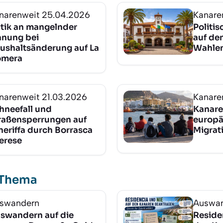
narenweit
25.04.2026
Kanare
itik an mangelnder
Politi
anung bei
auf de
ushaltsänderung auf La
Wahle
mera
narenweit
21.03.2026
Kanare
hneefall und
Kanare
raßensperrungen auf
europä
neriffa durch Borrasca
Migrat
erese
 Thema
swandern
Auswa
swandern auf die
Reside