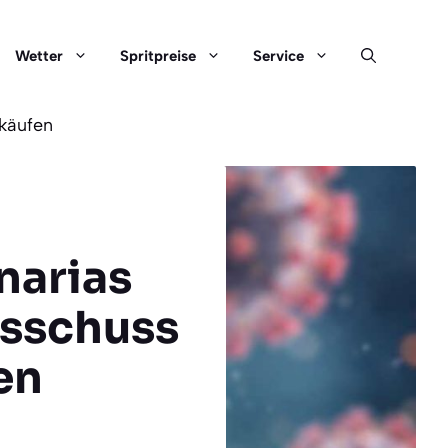
Wetter
Spritpreise
Service
käufen
narias
usschuss
en