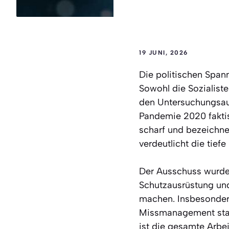
19 JUNI, 2026
Die politischen Span
Sowohl die Sozialist
den Untersuchungsau
Pandemie 2020 faktis
scharf und bezeichne
verdeutlicht die tief
Der Ausschuss wurde
Schutzausrüstung un
machen. Insbesondere
Missmanagement stat
ist die gesamte Arbe