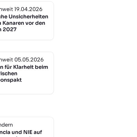
nweit
19.04.2026
sche Unsicherheiten
n Kanaren vor den
n 2027
nweit
05.05.2026
n für Klarheit beim
ischen
ionspakt
ndern
ncia und NIE auf