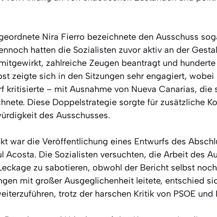
bgeordnete Nira Fierro bezeichnete den Ausschuss sog
ennoch hatten die Sozialisten zuvor aktiv an der Gesta
itgewirkt, zahlreiche Zeugen beantragt und hunderte 
st zeigte sich in den Sitzungen sehr engagiert, wobei 
rf kritisierte – mit Ausnahme von Nueva Canarias, die 
nete. Diese Doppelstrategie sorgte für zusätzliche K
ürdigkeit des Ausschusses.
nkt war die Veröffentlichung eines Entwurfs des Absch
l Acosta. Die Sozialisten versuchten, die Arbeit des 
Leckage zu sabotieren, obwohl der Bericht selbst noch 
ngen mit großer Ausgeglichenheit leitete, entschied si
iterzuführen, trotz der harschen Kritik von PSOE und