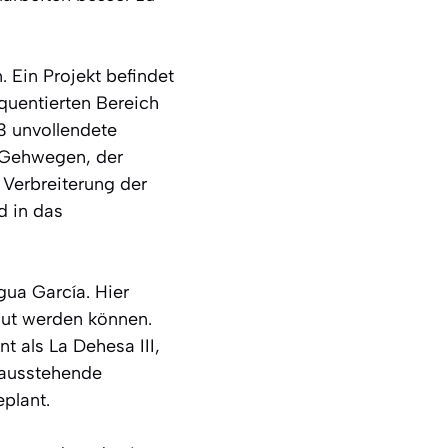
 Ein Projekt befindet
quentierten Bereich
3 unvollendete
 Gehwegen, der
 Verbreiterung der
d in das
gua García. Hier
aut werden können.
 als La Dehesa III,
 ausstehende
plant.