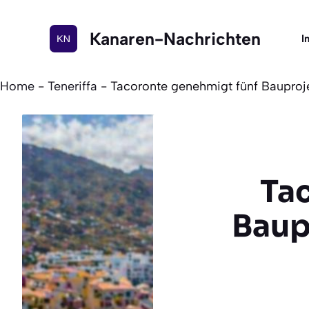
Zum
Inhalt
Kanaren-Nachrichten
I
springen
Home
-
Teneriffa
-
Tacoronte genehmigt fünf Bauproj
Ta
Baup