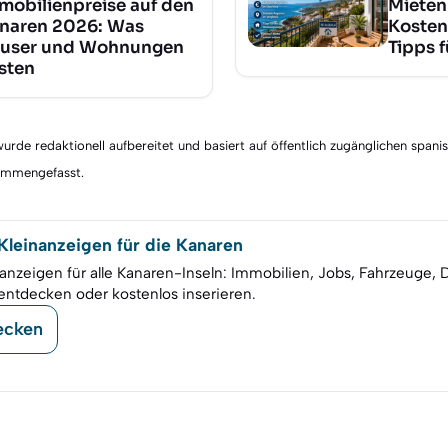
mobilienpreise auf den
Mieten
naren 2026: Was
Kosten
user und Wohnungen
Tipps 
sten
rde redaktionell aufbereitet und basiert auf öffentlich zugänglichen spani
sammengefasst.
leinanzeigen für die Kanaren
anzeigen für alle Kanaren-Inseln: Immobilien, Jobs, Fahrzeuge, 
entdecken oder kostenlos inserieren.
ecken