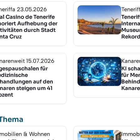
neriffa
23.05.2026
Tenerif
al Casino de Tenerife
Tenerif
noriert Aufhebung der
Intern
tivitäten durch Stadt
Museu
nta Cruz
Rekord
narenweit
15.07.2026
Kanare
gespauschalen für
KI sch
dizinische
für Me
handlungen auf den
Behind
naren steigen um 41
Kanar
ozent
 Thema
mobilien & Wohnen
Immobi