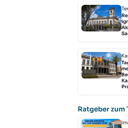
Te
Re
ig
Ak
Sa
Ka
Ta
me
Be
Ka
Pr
Ratgeber zum
Im