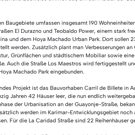
en Baugebiete umfassen insgesamt 190 Wohneinheiten.
raßen El Durazno und Teobaldo Power, einem stark fre
lina und dem Hoya Machado Urban Park. Dort sollen 2
ellt werden. Zusätzlich plant man Verbesserungen an
uktur, Grünflächen und städtischem Mobiliar sowie eine
. Auch die Straße Los Maestros wird fertiggestellt un
 Hoya Machado Park eingebunden.
des Projekt ist das Bauvorhaben Carril de Billete in A
nzig Jahren 42 Häuser leer, die nun endlich weitergeb
hase der Urbanisation an der Guayonje-Straße, bekannt
sätzlich werden im Karimar-Entwicklungsgebiet noch
en. Für die La Caridad Straße sind 22 Reihenhäuser ge