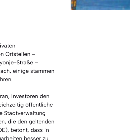
ivaten
n Ortsteilen –
ayonje-Straße –
brach, einige stammen
hren.
ran, Investoren den
ichzeitig öffentliche
ie Stadtverwaltung
en, die den geltenden
OE), betont, dass in
uarbeiten besser zu