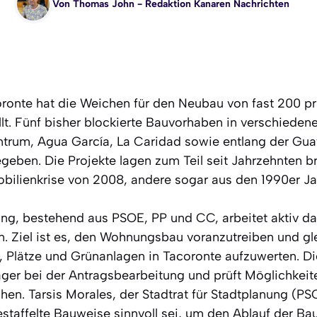
Von
Thomas John
- Redaktion Kanaren Nachrichten
oronte hat die Weichen für den Neubau von fast 200 pr
t. Fünf bisher blockierte Bauvorhaben in verschiedene
ntrum, Agua García, La Caridad sowie entlang der Gu
gegeben. Die Projekte lagen zum Teil seit Jahrzehnten 
obilienkrise von 2008, andere sogar aus den 1990er Ja
g, bestehend aus PSOE, PP und CC, arbeitet aktiv da
rn. Ziel ist es, den Wohnungsbau voranzutreiben und gle
, Plätze und Grünanlagen in Tacoronte aufzuwerten. D
räger bei der Antragsbearbeitung und prüft Möglichkeit
hen. Tarsis Morales, der Stadtrat für Stadtplanung (PS
estaffelte Bauweise sinnvoll sei, um den Ablauf der Ba