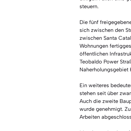
steuern.
Die fünf freigegeben
sich zwischen den St
zwischen Santa Cata
Wohnungen fertiggest
öffentlichen Infrastr
Teobaldo Power Straße
Naherholungsgebiet
Ein weiteres bedeuten
stehen seit über zwa
Auch die zweite Baup
wurde genehmigt. Zu
Arbeiten abgeschloss