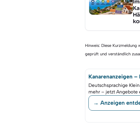
Im
Ka
Hä
ko
Hinweis: Diese Kurzmeldung wu
geprüft und verständlich zu
Kanarenanzeigen – K
Deutschsprachige Klein
mehr – jetzt Angebote 
→ Anzeigen entd